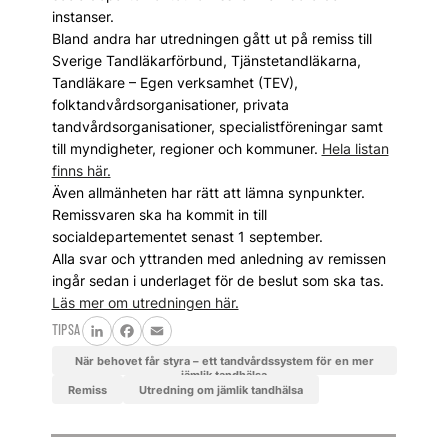
instanser.
Bland andra har utredningen gått ut på remiss till
Sverige Tandläkarförbund, Tjänstetandläkarna,
Tandläkare – Egen verksamhet (TEV),
folktandvårdsorganisationer, privata
tandvårdsorganisationer, specialistföreningar samt
till myndigheter, regioner och kommuner.
Hela listan
finns här.
Även allmänheten har rätt att lämna synpunkter.
Remissvaren ska ha kommit in till
socialdepartementet senast 1 september.
Alla svar och yttranden med anledning av remissen
ingår sedan i underlaget för de beslut som ska tas.
Läs mer om utredningen här.
TIPSA
LinkedIn
Facebook
Email
När behovet får styra – ett tandvårdssystem för en mer
jämlik tandhälsa
remiss
Utredning om jämlik tandhälsa