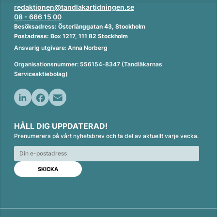
redaktionen@tandlakartidningen.se
08 - 666 15 00
Besöksadress: Österlånggatan 43, Stockholm
Postadress: Box 1217, 111 82 Stockholm
Ansvarig utgivare: Anna Norberg
Organisationsnummer: 556154-8347 (Tandläkarnas
Serviceaktiebolag)
L
F
E
i
a
m
HÅLL DIG UPPDATERAD!
n
c
a
Prenumerera på vårt nyhetsbrev och ta del av aktuellt varje vecka.
k
e
i
e
b
l
d
o
I
o
n
k