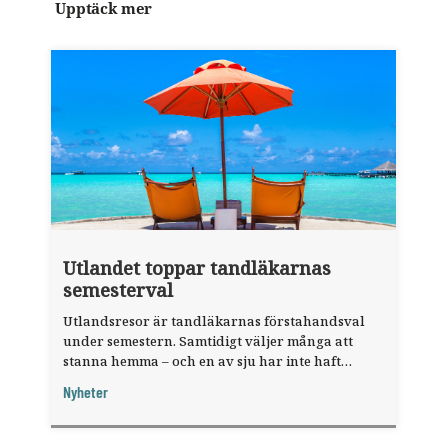
Upptäck mer
Utlandet toppar tandläkarnas
semesterval
Utlandsresor är tandläkarnas förstahandsval
under semestern. Samtidigt väljer många att
stanna hemma – och en av sju har inte haft
någon sommarledighet alls, enligt "månadens
Nyheter
fråga".