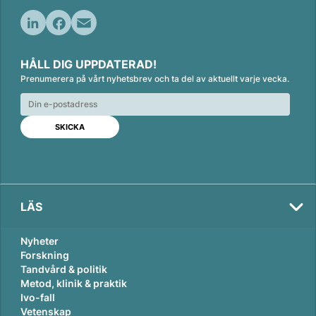
L
F
E
i
a
m
HÅLL DIG UPPDATERAD!
n
c
a
Prenumerera på vårt nyhetsbrev och ta del av aktuellt varje vecka.
k
e
i
e
b
l
d
o
I
o
n
k
LÄS
Nyheter
Forskning
Tandvård & politik
Metod, klinik & praktik
Ivo-fall
Vetenskap