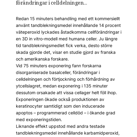
förändringar i celldelningen...
Redan 15 minuters behandling med ett kommersiellt
använt tandblekningsmedel innehållande 14 procent
väteperoxid lyckades åstadkomma cellförändringar i
en 3D in vitro-modell med humana celler. Ju längre
tid tandblekningsmedlet fick verka, desto större
skada gjorde det, visar en studie gjord av franska
och amerikanska forskare.
Vid 75 minuters exponering fann forskarna
disorganiserade basalceller, förändringar i
celldelningen och förtjockning och förhårdning av
ytcellslagret, medan exponering i 135 minuter
dessutom orsakade att vissa cellager helt föll ihop.
Exponeringen ökade också produktionen av
keratinocyter samtidigt som den inducerade
apoptos – programmerad celldöd – i ökande grad
med exponeringstiden.
Liknande effekt uppstod med andra testade
tandblekningsmedel innehållande karbamidperoxid,