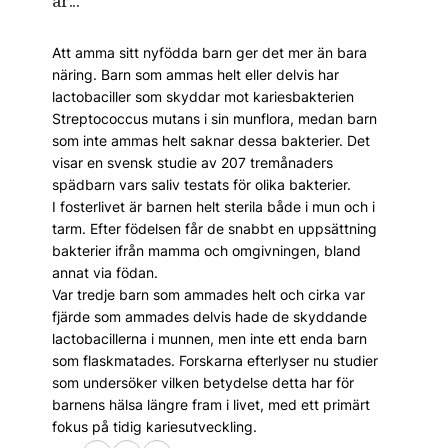
är...
Att amma sitt nyfödda barn ger det mer än bara
näring. Barn som ammas helt eller delvis har
lactobaciller som skyddar mot kariesbakterien
Streptococcus mutans i sin munflora, medan barn
som inte ammas helt saknar dessa bakterier. Det
visar en svensk studie av 207 tremånaders
spädbarn vars saliv testats för olika bakterier.
I fosterlivet är barnen helt sterila både i mun och i
tarm. Efter födelsen får de snabbt en uppsättning
bakterier ifrån mamma och omgivningen, bland
annat via födan.
Var tredje barn som ammades helt och cirka var
fjärde som ammades delvis hade de skyddande
lactobacillerna i munnen, men inte ett enda barn
som flaskmatades. Forskarna efterlyser nu studier
som undersöker vilken betydelse detta har för
barnens hälsa längre fram i livet, med ett primärt
fokus på tidig kariesutveckling.