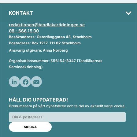
KONTAKT
redaktionen@tandlakartidningen.se
08 - 666 15 00
Besöksadress: Österlånggatan 43, Stockholm
Postadress: Box 1217, 111 82 Stockholm
Ansvarig utgivare: Anna Norberg
Organisationsnummer: 556154-8347 (Tandläkarnas
Serviceaktiebolag)
L
F
E
i
a
m
HÅLL DIG UPPDATERAD!
n
c
a
Prenumerera på vårt nyhetsbrev och ta del av aktuellt varje vecka.
k
e
i
e
b
l
d
o
I
o
n
k