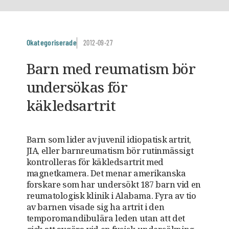
Okategoriserade
2012-09-27
Barn med reumatism bör
undersökas för
käkledsartrit
Barn som lider av juvenil idiopatisk artrit,
JIA, eller barnreumatism bör rutinmässigt
kontrolleras för käkledsartrit med
magnetkamera. Det menar amerikanska
forskare som har undersökt 187 barn vid en
reumatologisk klinik i Alabama. Fyra av tio
av barnen visade sig ha artrit i den
temporomandibulära leden utan att det