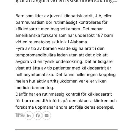
gick att avgöra vid en fysisk undersökning....
Barn som lider av juvenil idiopatisk artrit, JIA, eller
barnreumatism bör rutinmässigt kontrolleras för
käkledsartrit med magnetkamera. Det menar
amerikanska forskare som har undersökt 187 barn
vid en reumatologisk klinik i Alabama.
Fyra av tio av barnen visade sig ha artrit i den
temporomandibulära leden utan att det gick att
avgöra vid en fysisk undersökning. Det är tidigare
visat att åtta av tio patienter med käkledsartrit är
helt asymtomatiska. Det fanns heller ingen koppling
mellan hur aktiv artritsjukdomen var eller vilken
medicin barnen tog.
Därför har en rutinmässig kontroll för käkledsartrit
för barn med JIA införts på den aktuella kliniken och
forskarna uppmanar andra att följa deras exempel.
TIPSA
LinkedIn
Facebook
Email