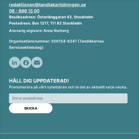
redaktionen@tandlakartidningen.se
08 - 666 15 00
Besöksadress: Österlånggatan 43, Stockholm
Postadress: Box 1217, 111 82 Stockholm
Ansvarig utgivare: Anna Norberg
Organisationsnummer: 556154-8347 (Tandläkarnas
Serviceaktiebolag)
L
F
E
i
a
m
HÅLL DIG UPPDATERAD!
n
c
a
Prenumerera på vårt nyhetsbrev och ta del av aktuellt varje vecka.
k
e
i
e
b
l
d
o
I
o
n
k