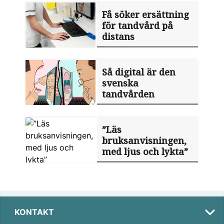
Få söker ersättning
för tandvård på
distans
Så digital är den
svenska
tandvården
”Läs
bruksanvisningen,
med ljus och lykta”
KONTAKT