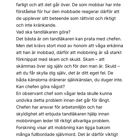
farligt och att det går över. De som mobbar har inte
förståelse för hur den mobbade reagerar därför att
de upplever sitt beteende som rättvist och riktigt
och inte kränkande.
Vad ska tandläkaren göra?
Det bästa är om tandläkaren kan prata med chefen.
Men det krävs stort mod av honom att våga erkänna
att han är mobbad, därför att mobbning är så starkt
förknippat med skam och skuld. Skam – att
skämmas över sig själv och för den man är. Skuld –
att du får skylla dig själv, det är ditt eget fel. De
båda känslorna dränerar självkänslan, du duger inte.
Kan chefen göra något?
En observant chef som vågar leda skulle kunna
undvika detta problem innan det går för långt.
Chefen har ansvar för arbetsmiljön och har
skyldighet att erbjuda tandläkaren hjälp innan
mobbningen leder till riktigt allvarliga problem.
Forskning visar att mobbning kan ligga bakom
många fullbordade självmord. Det är därför viktigt