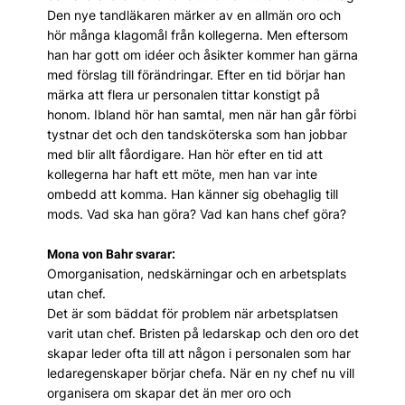
Den nye tandläkaren märker av en allmän oro och
hör många klagomål från kollegerna. Men eftersom
han har gott om idéer och åsikter kommer han gärna
med förslag till förändringar. Efter en tid börjar han
märka att flera ur personalen tittar konstigt på
honom. Ibland hör han samtal, men när han går förbi
tystnar det och den tandsköterska som han jobbar
med blir allt fåordigare. Han hör efter en tid att
kollegerna har haft ett möte, men han var inte
ombedd att komma. Han känner sig obehaglig till
mods. Vad ska han göra? Vad kan hans chef göra?
Mona von Bahr svarar:
Omorganisation, nedskärningar och en arbetsplats
utan chef.
Det är som bäddat för problem när arbetsplatsen
varit utan chef. Bristen på ledarskap och den oro det
skapar leder ofta till att någon i personalen som har
ledaregenskaper börjar chefa. När en ny chef nu vill
organisera om skapar det än mer oro och