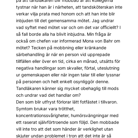
på att tandläkaren blir mobbad är att kollegerna
tystnar när han är i närheten, att tandsköterskan inte
verkar vilja prata med honom och att han inte blir
inbjuden till det gemensamma mötet. Jag undrar
vad syftet med mötet var och om det var oﬃciellt? I
så fall borde alla ha blivit inbjudna. Min fråga är
också om chefen var informerad Mona von Bahr om
mötet? Tecken på mobbning eller kränkande
särbehandling är när en person vid upprepade
tillfällen eller över en tid, cirka en månad, utsätts för
negativa handlingar som skvaller, förtal, uteslutning
ur gemenskapen eller när ingen talar till eller lyssnar
på personen och helt enkelt osynliggör denne.
Tandläkaren känner sig mycket obehaglig till mods
och undrar vad det handlar om?
Den som blir utfryst förlorar lätt fotfästet i tillvaron.
Symtom brukar vara trötthet,
koncentrationssvårigheter, humörsvängningar med
ett raserat självförtroende som följd. Den mobbade
vill inte tro att det som händer är verklighet utan
skjuter undan problemet i tron att det inte är så