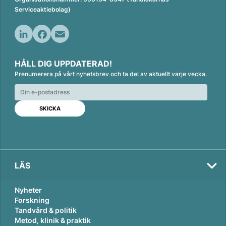
Serviceaktiebolag)
L
F
E
i
a
m
HÅLL DIG UPPDATERAD!
n
c
a
Prenumerera på vårt nyhetsbrev och ta del av aktuellt varje vecka.
k
e
i
e
b
l
d
o
I
o
n
k
LÄS
Nyheter
Forskning
Tandvård & politik
Metod, klinik & praktik