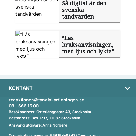
Så digital är den
svenska
tandvården
”Läs
bruksanvisningen,
med ljus och lykta”
KONTAKT
redaktionen@tandlakartidningen.se
08 - 666 15 00
Besöksadress: Österlånggatan 43, Stockholm
Postadress: Box 1217, 111 82 Stockholm
Ansvarig utgivare: Anna Norberg
Organisationsnummer: 556154-8347 (Tandläkarnas