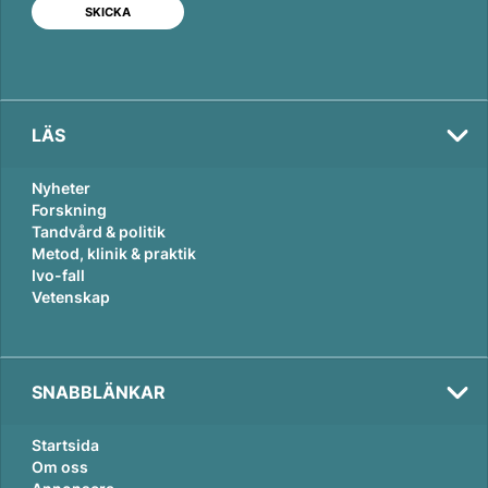
I
o
n
k
LÄS
Nyheter
Forskning
Tandvård & politik
Metod, klinik & praktik
Ivo-fall
Vetenskap
SNABBLÄNKAR
Startsida
Om oss