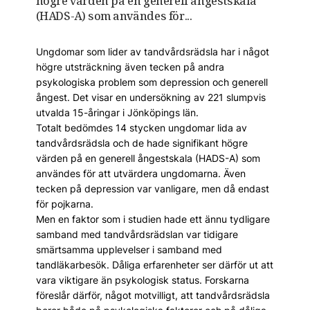
högre värden på en generell ångestskala
(HADS-A) som användes för...
Ungdomar som lider av tandvårdsrädsla har i något
högre utsträckning även tecken på andra
psykologiska problem som depression och generell
ångest. Det visar en undersökning av 221 slumpvis
utvalda 15-åringar i Jönköpings län.
Totalt bedömdes 14 stycken ungdomar lida av
tandvårdsrädsla och de hade signifikant högre
värden på en generell ångestskala (HADS-A) som
användes för att utvärdera ungdomarna. Även
tecken på depression var vanligare, men då endast
för pojkarna.
Men en faktor som i studien hade ett ännu tydligare
samband med tandvårdsrädslan var tidigare
smärtsamma upplevelser i samband med
tandläkarbesök. Dåliga erfarenheter ser därför ut att
vara viktigare än psykologisk status. Forskarna
föreslår därför, något motvilligt, att tandvårdsrädsla