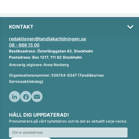
KONTAKT
redaktionen@tandlakartidningen.se
08 - 666 15 00
Besöksadress: Österlånggatan 43, Stockholm
Postadress: Box 1217, 111 82 Stockholm
Ansvarig utgivare: Anna Norberg
Organisationsnummer: 556154-8347 (Tandläkarnas
Serviceaktiebolag)
L
F
E
i
a
m
HÅLL DIG UPPDATERAD!
n
c
a
Prenumerera på vårt nyhetsbrev och ta del av aktuellt varje vecka.
k
e
i
e
b
l
d
o