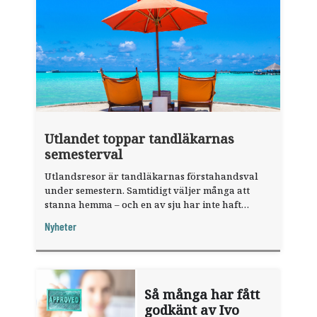
Utlandet toppar tandläkarnas
semesterval
Utlandsresor är tandläkarnas förstahandsval
under semestern. Samtidigt väljer många att
stanna hemma – och en av sju har inte haft
någon sommarledighet alls, enligt "månadens
Nyheter
fråga".
Så många har fått
godkänt av Ivo