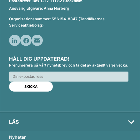
Postadress: Box 1217, 111 82 Stockholm
Ansvarig utgivare: Anna Norberg
Organisationsnummer: 556154-8347 (Tandläkarnas
Serviceaktiebolag)
L
F
E
i
a
m
HÅLL DIG UPPDATERAD!
n
c
a
Prenumerera på vårt nyhetsbrev och ta del av aktuellt varje vecka.
k
e
i
e
b
l
d
o
I
o
n
k
LÄS
Nyheter