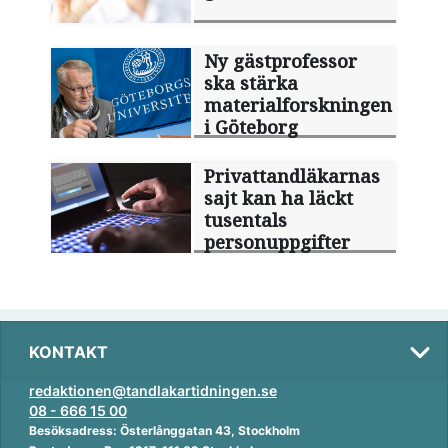
Ny gästprofessor
ska stärka
materialforskningen
i Göteborg
Privattandläkarnas
sajt kan ha läckt
tusentals
personuppgifter
KONTAKT
redaktionen@tandlakartidningen.se
08 - 666 15 00
Besöksadress: Österlånggatan 43, Stockholm