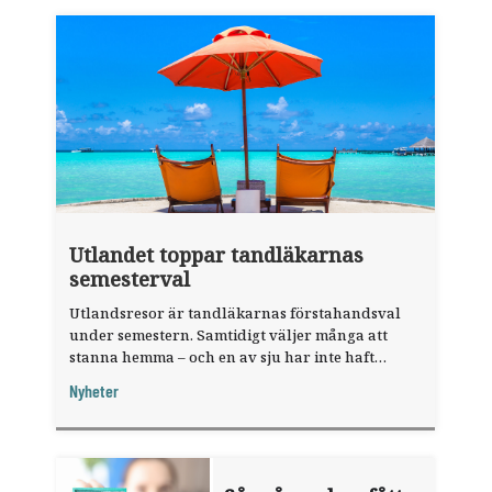
Utlandet toppar tandläkarnas
semesterval
Utlandsresor är tandläkarnas förstahandsval
under semestern. Samtidigt väljer många att
stanna hemma – och en av sju har inte haft
någon sommarledighet alls, enligt "månadens
Nyheter
fråga".