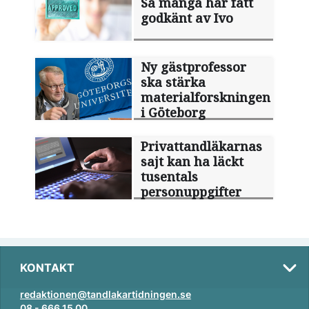
Så många har fått
godkänt av Ivo
Ny gästprofessor
ska stärka
materialforskningen
i Göteborg
Privattandläkarnas
sajt kan ha läckt
tusentals
personuppgifter
KONTAKT
redaktionen@tandlakartidningen.se
08 - 666 15 00