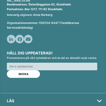
Besöksadress: Österlånggatan 43, Stockholm
Postadress: Box 1217, 111 82 Stockholm
Ansvarig utgivare: Anna Norberg
Organisationsnummer: 556154-8347 (Tandläkarnas
Serviceaktiebolag)
L
F
E
i
a
m
HÅLL DIG UPPDATERAD!
n
c
a
Prenumerera på vårt nyhetsbrev och ta del av aktuellt varje vecka.
k
e
i
e
b
l
d
o
I
o
n
k
LÄS