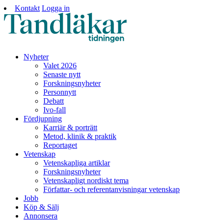
Kontakt
Logga in
Nyheter
Valet 2026
Senaste nytt
Forskningsnyheter
Personnytt
Debatt
Ivo-fall
Fördjupning
Karriär & porträtt
Metod, klinik & praktik
Reportaget
Vetenskap
Vetenskapliga artiklar
Forskningsnyheter
Vetenskapligt nordiskt tema
Författar- och referentanvisningar vetenskap
Jobb
Köp & Sälj
Annonsera