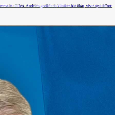
omma in till Ivo. Andelen godkända kliniker har ökat, visar nya siffror.