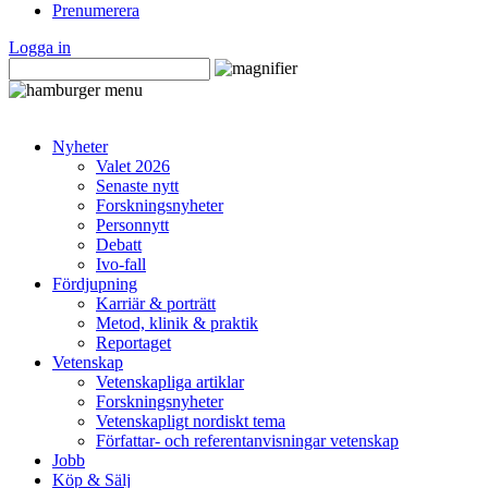
Prenumerera
Logga in
Nyheter
Valet 2026
Senaste nytt
Forskningsnyheter
Personnytt
Debatt
Ivo-fall
Fördjupning
Karriär & porträtt
Metod, klinik & praktik
Reportaget
Vetenskap
Vetenskapliga artiklar
Forskningsnyheter
Vetenskapligt nordiskt tema
Författar- och referentanvisningar vetenskap
Jobb
Köp & Sälj