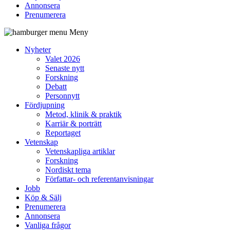
Annonsera
Prenumerera
Meny
Nyheter
Valet 2026
Senaste nytt
Forskning
Debatt
Personnytt
Fördjupning
Metod, klinik & praktik
Karriär & porträtt
Reportaget
Vetenskap
Vetenskapliga artiklar
Forskning
Nordiskt tema
Författar- och referentanvisningar
Jobb
Köp & Sälj
Prenumerera
Annonsera
Vanliga frågor