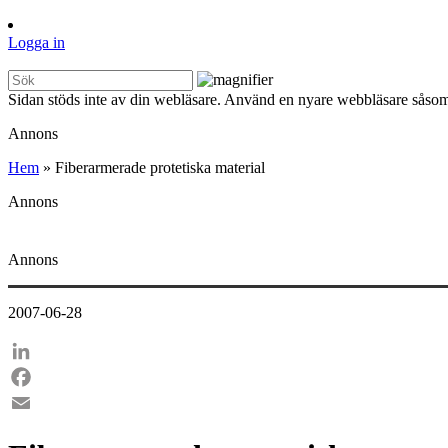
Logga in
Sidan stöds inte av din webläsare. Använd en nyare webbläsare såsom
Annons
Hem
»
Fiberarmerade protetiska material
Annons
Annons
2007-06-28
LinkedIn
Facebook
Email