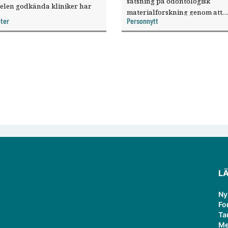
satsning på odontologisk
elen godkända kliniker har
materialforskning genom att
, visar nya siffror.
ter
Personnytt
knyta forskaren Pekka Vallittu 
verksamheten som gästprofess
L
Ny
Fo
Ta
Me