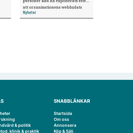
personer kan ha exponerats efter
att organisationens webbplats
Nyheter
till
utnyttjats genom en sårbarhet i ett
or.
publiceringsverktyg.
ÄS
SNABBLÄNKAR
heter
Startsida
rskning
Om oss
ndvård & politik
Annonsera
tod, klinik & praktik
Köp & Sälj