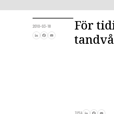
För tid
2010-03-18
tandv
LinkedIn
Facebook
Email
TIPSA