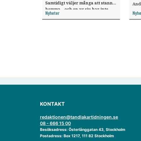
Samtidigt väljer många att stanna
And
hemma – och en av sju har inte
ökat
Nyheter
Nyhe
haft någon sommarledighet alls,
enligt "månadens fråga".
KONTAKT
redaktionen@tandlakartidningen.se
08 - 666 15 00
Besöksadress: Österlånggatan 43, Stockholm
Postadress: Box 1217, 111 82 Stockholm