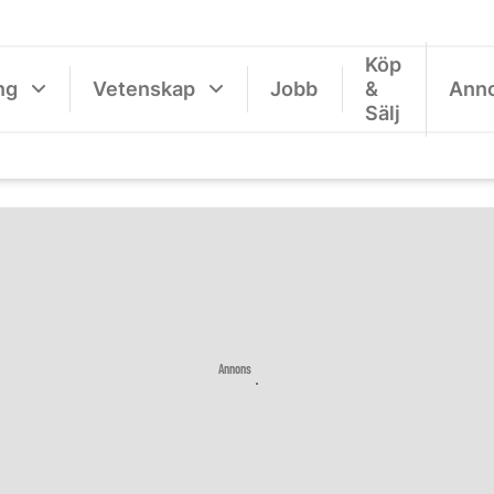
Köp
ng
Vetenskap
Jobb
&
Ann
Sälj
Annons