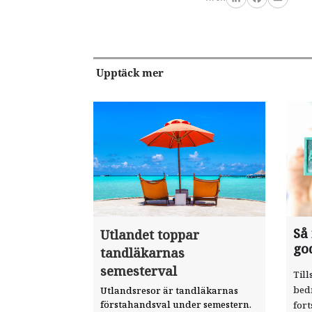
LinkedIn
Facebook
Email
Upptäck mer
Så
Utlandet toppar
go
tandläkarnas
semesterval
Till
bed
Utlandsresor är tandläkarnas
förstahandsval under semestern.
fort