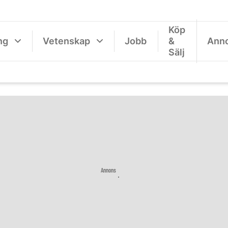
Köp
ng
Vetenskap
Jobb
&
Ann
Sälj
Annons