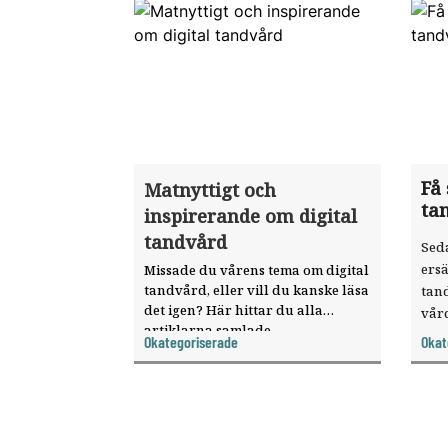
Få 
Matnyttigt och
ta
inspirerande om digital
tandvård
Seda
ersä
Missade du vårens tema om digital
tandvård, eller vill du kanske läsa
tand
det igen? Här hittar du alla
vår
artiklarna samlade.
sökt
Okategoriserade
Okat
dist