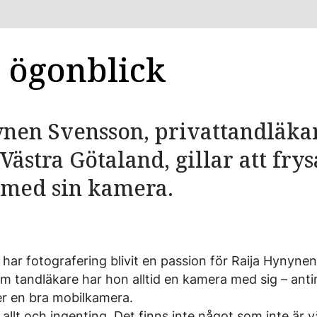
 ögonblick
nen Svensson, privattandläkar
Västra Götaland, gillar att frys
 med sin kamera.
 har fotografering blivit en passion för Raija Hynyn
om tandläkare har hon alltid en kamera med sig – anti
r en bra mobilkamera.
 allt och ingenting. Det finns inte något som inte är v