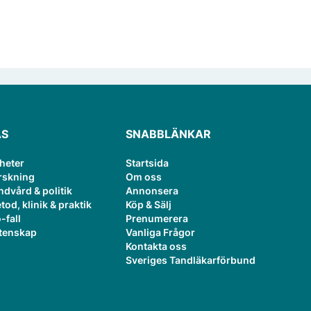
ÄS
SNABBLÄNKAR
heter
Startsida
rskning
Om oss
ndvård & politik
Annonsera
tod, klinik & praktik
Köp & Sälj
-fall
Prenumerera
tenskap
Vanliga Frågor
Kontakta oss
Sveriges Tandläkarförbund