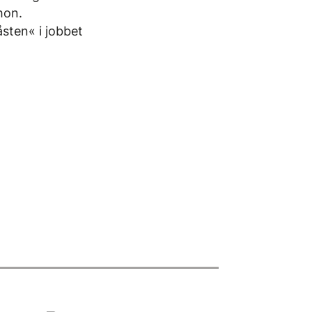
hon.
åsten« i jobbet