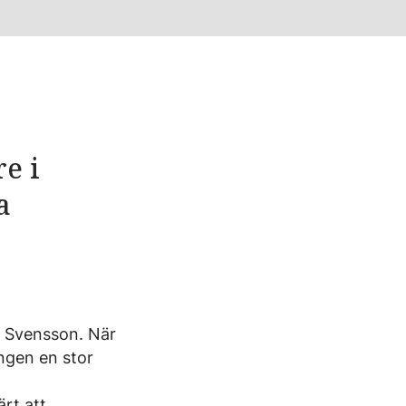
e i
a
en Svensson. När
ngen en stor
ärt att