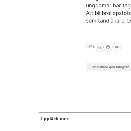
ungdomar har tagi
Att bli bröllopsfo
som tandläkare. Dä
TIPSA
LinkedIn
Facebook
Email
tandläkare och fotograf
Upptäck mer