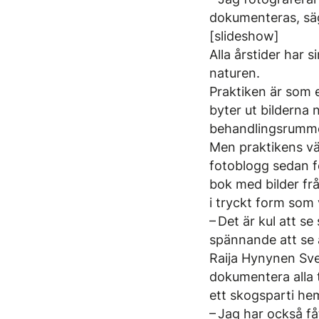
dokumenteras, sä
[slideshow]
Alla årstider har 
naturen.
Praktiken är som e
byter ut bilderna 
behandlingsrummet
Men praktikens väg
fotoblogg sedan fe
bok med bilder fr
i tryckt form som 
– Det är kul att se
spännande att se 
Raija Hynynen Sven
dokumentera alla t
ett skogsparti he
– Jag har också få