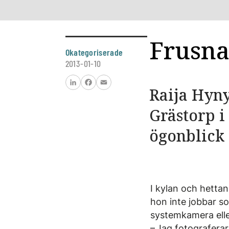
Frusna
Okategoriserade
2013-01-10
Raija Hyny
LinkedIn
Facebook
Email
Grästorp i 
ögonblick
I kylan och hettan
hon inte jobbar s
systemkamera elle
– Jag fotograferar