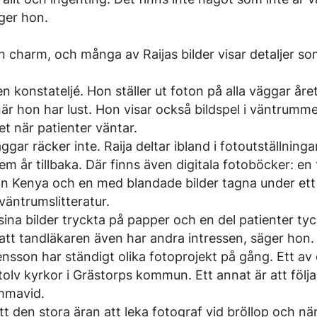
ger hon.
sin charm, och många av Raijas bilder visar detaljer so
n konstateljé. Hon ställer ut foton på alla väggar åre
när hon har lust. Hon visar också bildspel i väntrumme
 när patienter väntar.
gar räcker inte. Raija deltar ibland i fotoutställning
m år tillbaka. Där finns även digitala fotoböcker: en
ån Kenya och en med blandade bilder tagna under ett 
väntrumslitteratur.
 sina bilder tryckta på papper och en del patienter tyc
att tandläkaren även har andra intressen, säger hon.
sson har ständigt olika fotoprojekt på gång. Ett av 
olv kyrkor i Grästorps kommun. Ett annat är att följ
mmavid.
tt den stora äran att leka fotograf vid bröllop och nä