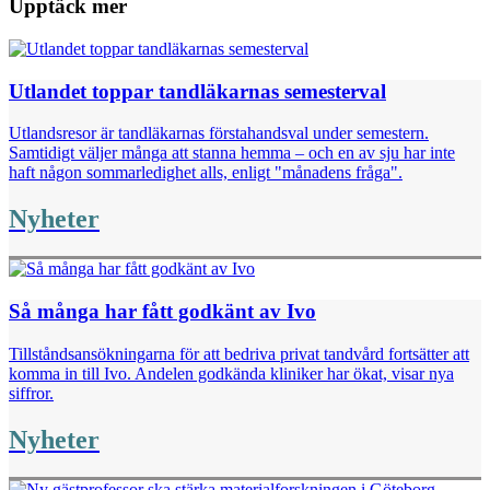
Upptäck mer
Utlandet toppar tandläkarnas semesterval
Utlandsresor är tandläkarnas förstahandsval under semestern.
Samtidigt väljer många att stanna hemma – och en av sju har inte
haft någon sommarledighet alls, enligt "månadens fråga".
Nyheter
Så många har fått godkänt av Ivo
Tillståndsansökningarna för att bedriva privat tandvård fortsätter att
komma in till Ivo. Andelen godkända kliniker har ökat, visar nya
siffror.
Nyheter