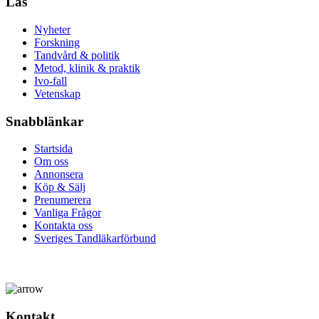
Läs
Nyheter
Forskning
Tandvård & politik
Metod, klinik & praktik
Ivo-fall
Vetenskap
Snabblänkar
Startsida
Om oss
Annonsera
Köp & Sälj
Prenumerera
Vanliga Frågor
Kontakta oss
Sveriges Tandläkarförbund
Kontakt