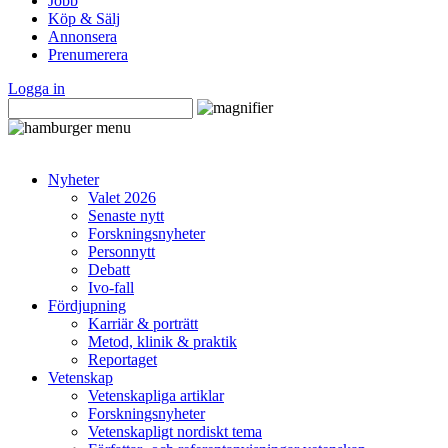
Jobb
Köp & Sälj
Annonsera
Prenumerera
Logga in
Nyheter
Valet 2026
Senaste nytt
Forskningsnyheter
Personnytt
Debatt
Ivo-fall
Fördjupning
Karriär & porträtt
Metod, klinik & praktik
Reportaget
Vetenskap
Vetenskapliga artiklar
Forskningsnyheter
Vetenskapligt nordiskt tema