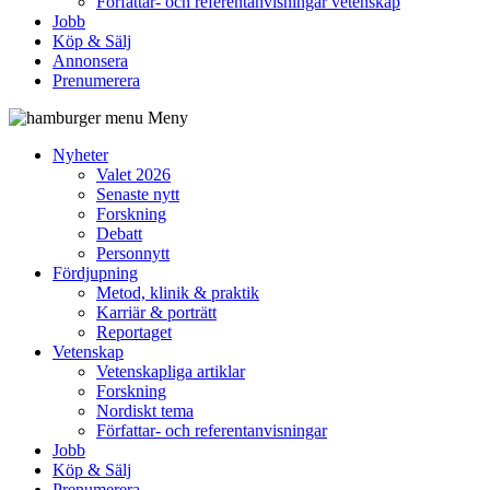
Författar- och referentanvisningar vetenskap
Jobb
Köp & Sälj
Annonsera
Prenumerera
Meny
Nyheter
Valet 2026
Senaste nytt
Forskning
Debatt
Personnytt
Fördjupning
Metod, klinik & praktik
Karriär & porträtt
Reportaget
Vetenskap
Vetenskapliga artiklar
Forskning
Nordiskt tema
Författar- och referentanvisningar
Jobb
Köp & Sälj
Prenumerera