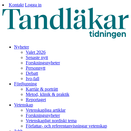
Kontakt
Logga in
Nyheter
Valet 2026
Senaste nytt
Forskningsnyheter
Personnytt
Debatt
Ivo-fall
Fördjupning
Karriär & porträtt
Metod, klinik & praktik
Reportaget
Vetenskap
Vetenskapliga artiklar
Forskningsnyheter
Vetenskapligt nordiskt tema
Författar- och referentanvisningar vetenskap