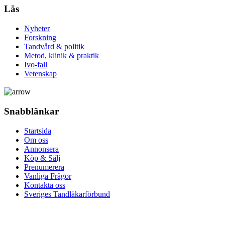
Läs
Nyheter
Forskning
Tandvård & politik
Metod, klinik & praktik
Ivo-fall
Vetenskap
Snabblänkar
Startsida
Om oss
Annonsera
Köp & Sälj
Prenumerera
Vanliga Frågor
Kontakta oss
Sveriges Tandläkarförbund