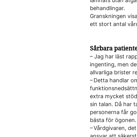
lämnats utan åtgär
behandlingar.
Granskningen visad
ett stort antal vår
Sårbara patient
– Jag har läst rapp
ingenting, men det
allvarliga brister r
– Detta handlar o
funktionsnedsättn
extra mycket stöd
sin talan. Då har 
personerna får go
bästa för ögonen.
– Vårdgivaren, det
ansvar att säkerst