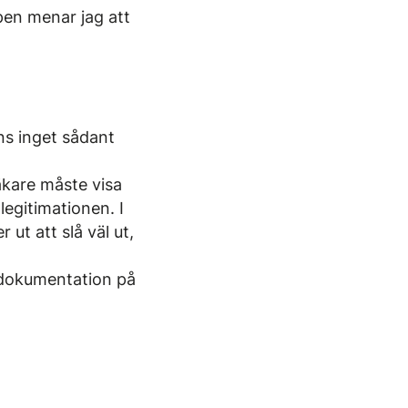
apen menar jag att
ns inget sådant
äkare måste visa
 legitimationen. I
ut att slå väl ut,
a dokumentation på