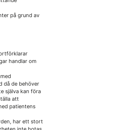
attande
enter på grund av
ortförklarar
ingar handlar om
r med
rd då de behöver
e själva kan föra
älla att
med patientens
den, har ett stort
erheten inte hotas.