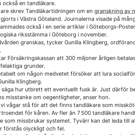
 också en tandläkare.
nare skrev Tandläkartidningen om en
granskning av 
gjorts i Västra Götaland. Journalerna visade på många
ammades också i en serie artiklar i Göteborgs-Poste
logiska riksstämma i Göteborg i november.
dvården granskas, tycker Gunilla Klingberg, ordförand
.
ar Försäkringskassan att 300 miljoner årligen betalas 
felaktiga grunder.
eptabelt om någon medvetet försöker att lura socialf
unilla Klingberg.
t säga hur utbrett ett eventuellt fusk är. Just därför
nns misstanke om oegentligheter, anser hon.
tt vi vågar stå för att det finns tandläkare som misskö
troendet för kåren. Av fler än 7 500 tandläkare hand
e som missbrukar systemet. Tyvärr kan det leda till a
 förstås olyckligt och fel.