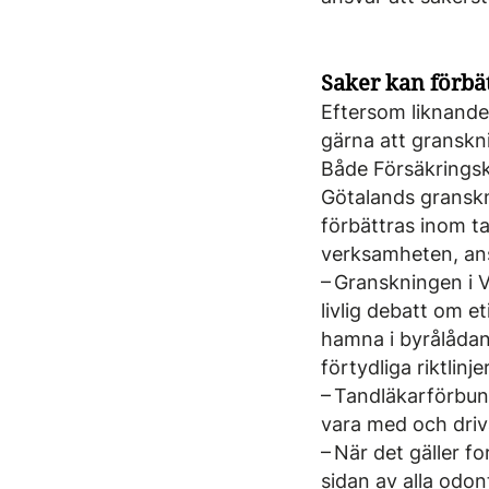
Saker kan förbä
Eftersom liknande
gärna att granskni
Både Försäkringsk
Götalands granskn
förbättras inom ta
verksamheten, ans
– Granskningen i 
livlig debatt om et
hamna i byrålådan
förtydliga riktlinje
– Tandläkarförbund
vara med och driva
– När det gäller fo
sidan av alla odon