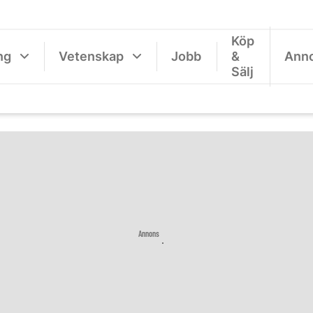
Köp
ng
Vetenskap
Jobb
&
Ann
Sälj
Annons