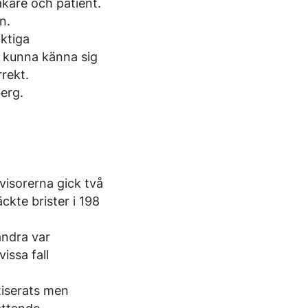
äkare och patient.
n.
iktiga
å kunna känna sig
rekt.
berg.
visorerna gick två
kte brister i 198
 andra var
issa fall
tiserats men