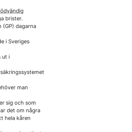
nödvändig
 brister.
n (GP) dagarna
e i Sveriges
ut i
örsäkringssystemet
 behöver man
ter sig och som
lar det om några
tt hela kåren