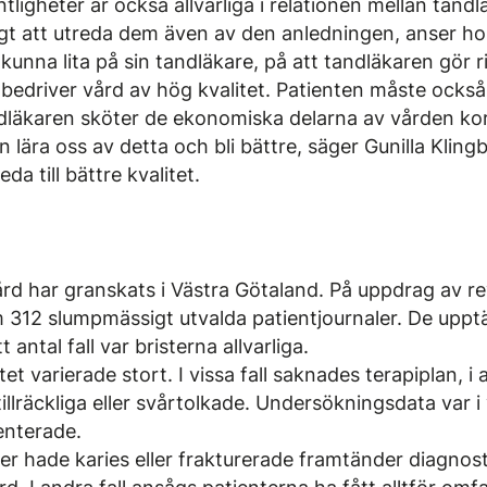
igheter är också allvarliga i relationen mellan tandl
tigt att utreda dem även av den anledningen, anser ho
kunna lita på sin tandläkare, på att tandläkaren gör r
edriver vård av hög kvalitet. Patienten måste ocks
dläkaren sköter de ekonomiska delarna av vården kor
an lära oss av detta och bli bättre, säger Gunilla Kling
da till bättre kvalitet.
d har granskats i Västra Götaland. På uppdrag av re
 312 slumpmässigt utvalda patientjournaler. De upptäc
t antal fall var bristerna allvarliga.
et varierade stort. I vissa fall saknades terapiplan, i
llräckliga eller svårtolkade. Undersökningsdata var i v
enterade.
ter hade karies eller frakturerade framtänder diagnos