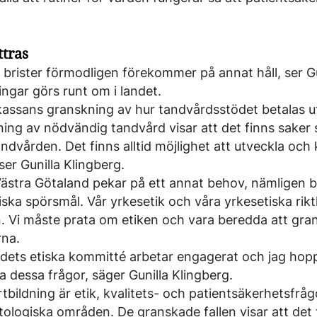
ttras
 brister förmodligen förekommer på annat håll, ser Gu
ngar görs runt om i landet.
assans granskning av hur tandvårdsstödet betalas u
ing av nödvändig tandvård visar att det finns saker
ndvården. Det finns alltid möjlighet att utveckla och 
er Gunilla Klingberg.
Västra Götaland pekar på ett annat behov, nämligen 
iska spörsmål. Vår yrkesetik och våra yrkesetiska riktl
. Vi måste prata om etiken och vara beredda att gra
rna.
ets etiska kommitté arbetar engagerat och jag hoppas
 dessa frågor, säger Gunilla Klingberg.
rtbildning är etik, kvalitets- och patientsäkerhetsfråg
tologiska områden. De granskade fallen visar att det 