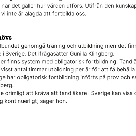
ll när det gäller hur vården utförs. Utifrån den kunsk
 vi inte är ålagda att fortbilda oss.
hövs
elbundet genomgå träning och utbildning men det fin
 i Sverige. Det ifrågasätter Gunilla Klingberg.
der finns system med obligatorisk fortbildning. Tandl
 visst antal timmar utbildning per år för att få behålla
har obligatorisk fortbildning införts på prov och ser 
gberg.
te orimligt att kräva att tandläkare i Sverige kan vis
ig kontinuerligt, säger hon.