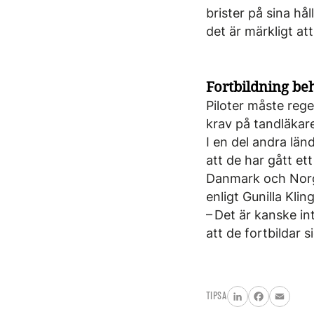
brister på sina hå
det är märkligt att
Fortbildning be
Piloter måste reg
krav på tandläkare
I en del andra län
att de har gått ett
Danmark och Norge 
enligt Gunilla Klin
– Det är kanske in
att de fortbildar s
TIPSA
LinkedIn
Facebook
Email