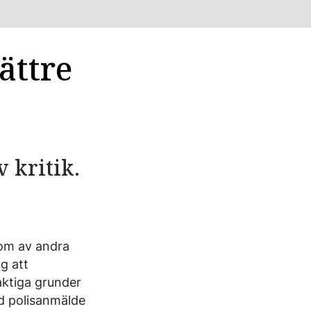
ättre
 kritik.
som av andra
g att
aktiga grunder
od polisanmälde