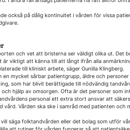
d. I andra fall ansågs patienterna ha fått alltför omf
e också på dålig kontinuitet i vården för vissa pati
dgivare.
er
orten och vet att bristerna ser väldigt olika ut. Det b
 är viktigt att känna till att långt ifrån alla anmärkn
elaterade till kliniskt arbete, säger Gunilla Klingberg.
m en mycket sårbar patientgrupp, äldre och persone
ing, som har blivit berättigade till nödvändig tandvå
 och hjälp av omsorgen. Ofta är det personer som int
tandvårdens personal ett extra stort ansvar att säkerst
d vård. Vården ska ske i samråd med patienten och 
 vill säga folktandvården eller det bolag som utför vår
älla att rutiner för vården fungerar så att patientsäk