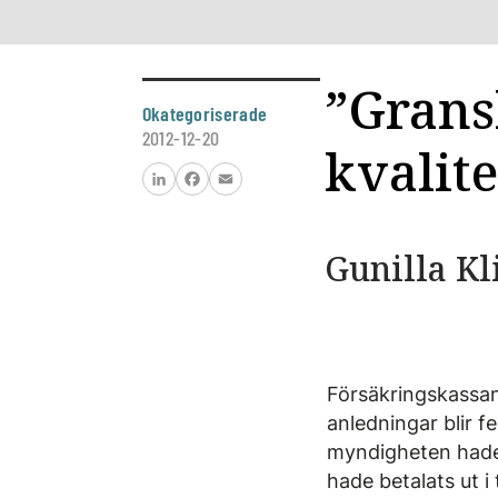
”Gransk
Okategoriserade
2012-12-20
kvalite
LinkedIn
Facebook
Email
Gunilla Kl
Försäkringskassan
anledningar blir f
myndigheten hade 
hade betalats ut 