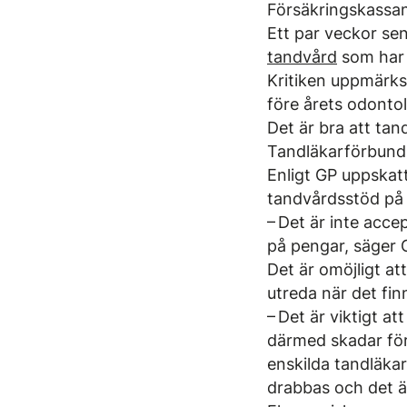
Försäkringskassan
Ett par veckor se
tandvård
som har 
Kritiken uppmärks
före årets odonto
Det är bra att tan
Tandläkarförbund
Enligt GP uppskatt
tandvårdsstöd på 
– Det är inte acc
på pengar, säger G
Det är omöjligt at
utreda när det fi
– Det är viktigt a
därmed skadar för
enskilda tandläkar
drabbas och det är