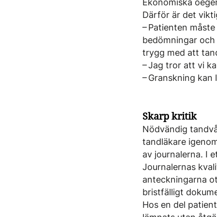
Ekonomiska oegentl
Därför är det vik
– Patienten måste 
bedömningar och b
trygg med att tan
– Jag tror att vi k
– Granskning kan le
Skarp kritik
Nödvändig tandvår
tandläkare igenom
av journalerna. I et
Journalernas kvalit
anteckningarna oti
bristfälligt dokum
Hos en del patien