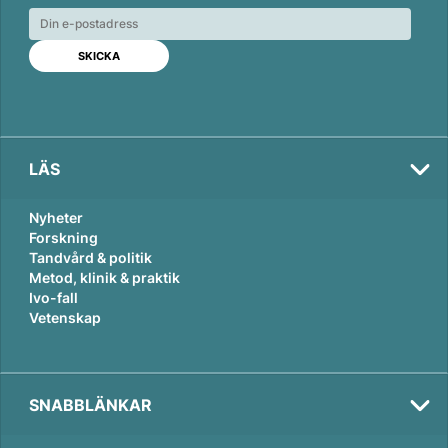
e
b
l
d
o
I
o
n
k
LÄS
Nyheter
Forskning
Tandvård & politik
Metod, klinik & praktik
Ivo-fall
Vetenskap
SNABBLÄNKAR