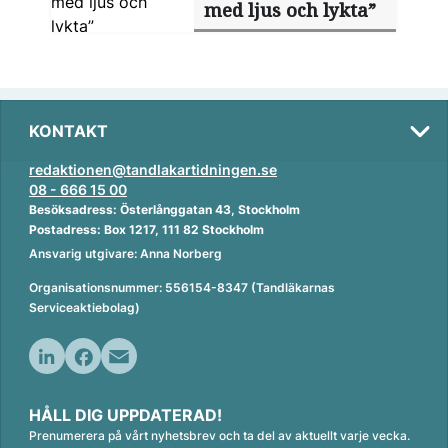
med ljus och lykta”
KONTAKT
redaktionen@tandlakartidningen.se
08 - 666 15 00
Besöksadress: Österlånggatan 43, Stockholm
Postadress: Box 1217, 111 82 Stockholm
Ansvarig utgivare: Anna Norberg
Organisationsnummer: 556154-8347 (Tandläkarnas
Serviceaktiebolag)
L
F
E
i
a
m
HÅLL DIG UPPDATERAD!
n
c
a
Prenumerera på vårt nyhetsbrev och ta del av aktuellt varje vecka.
k
e
i