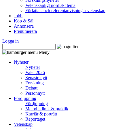
Forskningsnyheter
Vetenskapligt nordiskt tema
Författar- och referentanvisningar vetenskap
Jobb
Köp & Sälj
Annonsera
Prenumerera
Logga in
Meny
Nyheter
Nyheter
Valet 2026
Senaste nytt
Forskning
Debatt
Personnytt
Fördjupning
Fördjupning
Metod, klinik & praktik
Karriär & porträtt
Reportaget
Vetenskap