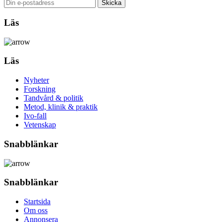
Läs
Läs
Nyheter
Forskning
Tandvård & politik
Metod, klinik & praktik
Ivo-fall
Vetenskap
Snabblänkar
Snabblänkar
Startsida
Om oss
Annonsera