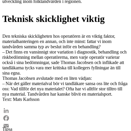
utveckling inom folktandvården i regionen.
Teknisk skicklighet viktig
Den tekniska skickligheten hos operatören är en viktig faktor,
materialhanteringen en annan, och inte minst: fattar vi inom
tandvården samma typ av beslut inför en behandling?
– Det finns en vansinnigt stor variation i diagnostik, behandling och
riskbedömning mellan operatörerna, men varje operatör varierar
också i sina bedömningar, sade Thomas Jacobsen och inflikade att
tandläkarna tycks vara mer kritiska till kollegers fyllningar än till
sina egna.
Thomas Jacobsen avslutade med en liten vädjan:
– När det gäller materialval bör vi tandläkare sansa oss lite och fråga
oss: Vad tillför det nya materialet? Ofta har vi alltför stor tilltro till
nya material. Tandvården har kanske blivit en materialsport.
Text: Mats Karlsson
LinkedIn
Facebook
Tipsa