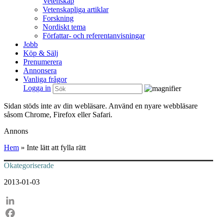
Vetenskap
Vetenskapliga artiklar
Forskning
Nordiskt tema
Författar- och referentanvisningar
Jobb
Köp & Sälj
Prenumerera
Annonsera
Vanliga frågor
Logga in
Sidan stöds inte av din webläsare. Använd en nyare webbläsare
såsom Chrome, Firefox eller Safari.
Annons
Hem
»
Inte lätt att fylla rätt
Okategoriserade
2013-01-03
LinkedIn