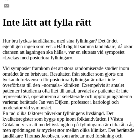
Facebook
Email
Inte lätt att fylla rätt
Hur bra lyckas tandläkarna med sina fyllningar? Det är det
egentligen ingen som vet. »Håll dig till samma tandläkare, då ökar
chansen att lagningen ska hålla«, var en slutsats vid symposiet
»Lyckas med posteriora fyllningar«.
Vid symposiet framkom det att stora randomiserade studier inom
området är en bristvara. Resultaten från studier som gjorts om
lyckandefrekvensen för posteriora fyllningar är oftast inte
överförbara till den »normala« kliniken. Exempelvis är antalet
patienter i studierna ofta litet till antal, urvalet av patienter är inte
representativt, operatörerna är selekterade och uppföljningstiderna
varierar, berättade Jan van Dijken, professor i kariologi och
moderator vid symposiet.
En rad olika faktorer påverkar fyllningens livslängd. Det
kvalitetsregister som byggs upp inom folktandvården i Västra
Götaland visar att medellivslängden på fyllningarna är cirka åtta år,
men spridningen är mycket stor mellan olika kliniker. Det berättade
tandläkare Thomas Jacobsen, som arbetar med forskning och