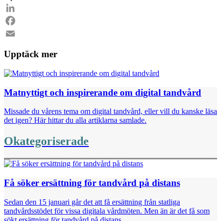
Email
LinkedIn
Facebook
Email
Upptäck mer
Matnyttigt och inspirerande om digital tandvård
Missade du vårens tema om digital tandvård, eller vill du kanske läsa
det igen? Här hittar du alla artiklarna samlade.
Okategoriserade
Få söker ersättning för tandvård på distans
Sedan den 15 januari går det att få ersättning från statliga
tandvårdsstödet för vissa digitala vårdmöten. Men än är det få som
sökt ersättning för tandvård på distans.