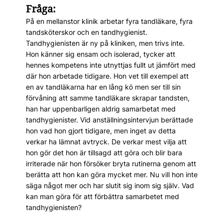
Fråga:
På en mellanstor klinik arbetar fyra tandläkare, fyra
tandsköterskor och en tandhygienist.
Tandhygienisten är ny på kliniken, men trivs inte.
Hon känner sig ensam och isolerad, tycker att
hennes kompetens inte utnyttjas fullt ut jämfört med
där hon arbetade tidigare. Hon vet till exempel att
en av tandläkarna har en lång kö men ser till sin
förvåning att samme tandläkare skrapar tandsten,
han har uppenbarligen aldrig samarbetat med
tandhygienister. Vid anställningsintervjun berättade
hon vad hon gjort tidigare, men inget av detta
verkar ha lämnat avtryck. De verkar mest vilja att
hon gör det hon är tillsagd att göra och blir bara
irriterade när hon försöker bryta rutinerna genom att
berätta att hon kan göra mycket mer. Nu vill hon inte
säga något mer och har slutit sig inom sig själv. Vad
kan man göra för att förbättra samarbetet med
tandhygienisten?