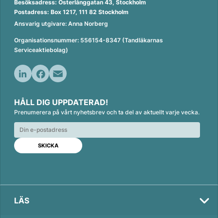
Besöksadress: Österlånggatan 43, Stockholm
Postadress: Box 1217, 111 82 Stockholm
Ansvarig utgivare: Anna Norberg
Organisationsnummer: 556154-8347 (Tandläkarnas
Serviceaktiebolag)
L
F
E
i
a
m
HÅLL DIG UPPDATERAD!
n
c
a
Prenumerera på vårt nyhetsbrev och ta del av aktuellt varje vecka.
k
e
i
e
b
l
d
o
I
o
n
k
LÄS