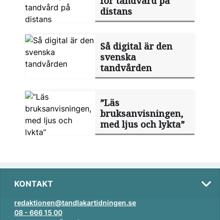
för tandvård på
distans
Så digital är den
svenska
tandvården
”Läs
bruksanvisningen,
med ljus och lykta”
KONTAKT
redaktionen@tandlakartidningen.se
08 - 666 15 00