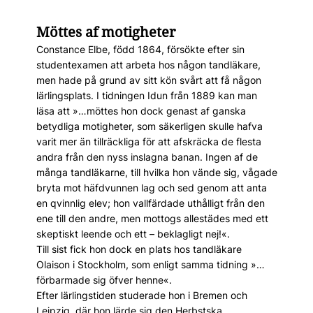
Möttes af motigheter
Constance Elbe, född 1864, försökte efter sin
studentexamen att arbeta hos någon tandläkare,
men hade på grund av sitt kön svårt att få någon
lärlingsplats. I tidningen Idun från 1889 kan man
läsa att »…möttes hon dock genast af ganska
betydliga motigheter, som säkerligen skulle hafva
varit mer än tillräckliga för att afskräcka de flesta
andra från den nyss inslagna banan. Ingen af de
många tandläkarne, till hvilka hon vände sig, vågade
bryta mot häfdvunnen lag och sed genom att anta
en qvinnlig elev; hon vallfärdade uthålligt från den
ene till den andre, men mottogs allestädes med ett
skeptiskt leende och ett – beklagligt nej!«.
Till sist fick hon dock en plats hos tandläkare
Olaison i Stockholm, som enligt samma tidning »…
förbarmade sig öfver henne«.
Efter lärlingstiden studerade hon i Bremen och
Leipzig, där hon lärde sig den Herbstska