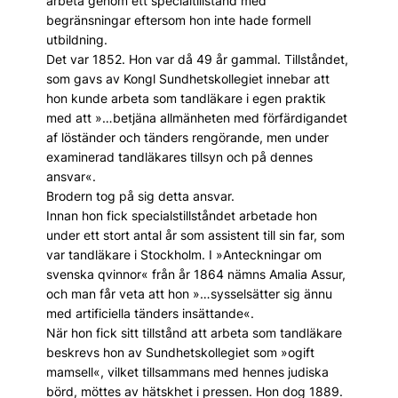
arbeta genom ett specialtillstånd med
begränsningar eftersom hon inte hade formell
utbildning.
Det var 1852. Hon var då 49 år gammal. Tillståndet,
som gavs av Kongl Sundhetskollegiet innebar att
hon kunde arbeta som tandläkare i egen praktik
med att »…betjäna allmänheten med förfärdigandet
af löständer och tänders rengörande, men under
examinerad tandläkares tillsyn och på dennes
ansvar«.
Brodern tog på sig detta ansvar.
Innan hon fick specialstillståndet arbetade hon
under ett stort antal år som assistent till sin far, som
var tandläkare i Stockholm. I »Anteckningar om
svenska qvinnor« från år 1864 nämns Amalia Assur,
och man får veta att hon »…sysselsätter sig ännu
med artificiella tänders insättande«.
När hon fick sitt tillstånd att arbeta som tandläkare
beskrevs hon av Sundhetskollegiet som »ogift
mamsell«, vilket tillsammans med hennes judiska
börd, möttes av hätskhet i pressen. Hon dog 1889.