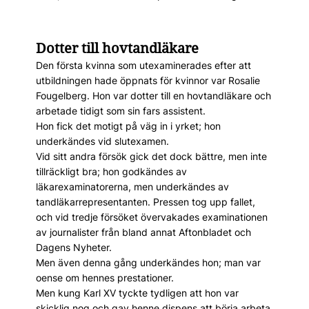
Dotter till hovtandläkare
Den första kvinna som utexaminerades efter att
utbildningen hade öppnats för kvinnor var Rosalie
Fougelberg. Hon var dotter till en hovtandläkare och
arbetade tidigt som sin fars assistent.
Hon fick det motigt på väg in i yrket; hon
underkändes vid slutexamen.
Vid sitt andra försök gick det dock bättre, men inte
tillräckligt bra; hon godkändes av
läkarexaminatorerna, men underkändes av
tandläkarrepresentanten. Pressen tog upp fallet,
och vid tredje försöket övervakades examinationen
av journalister från bland annat Aftonbladet och
Dagens Nyheter.
Men även denna gång underkändes hon; man var
oense om hennes prestationer.
Men kung Karl XV tyckte tydligen att hon var
skicklig nog och gav henne dispens att börja arbeta