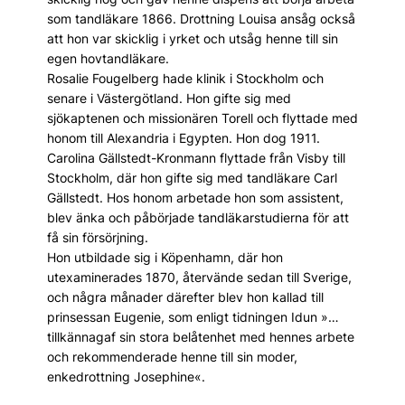
som tandläkare 1866. Drottning Louisa ansåg också
att hon var skicklig i yrket och utsåg henne till sin
egen hovtandläkare.
Rosalie Fougelberg hade klinik i Stockholm och
senare i Västergötland. Hon gifte sig med
sjökaptenen och missionären Torell och flyttade med
honom till Alexandria i Egypten. Hon dog 1911.
Carolina Gällstedt-Kronmann flyttade från Visby till
Stockholm, där hon gifte sig med tandläkare Carl
Gällstedt. Hos honom arbetade hon som assistent,
blev änka och påbörjade tandläkarstudierna för att
få sin försörjning.
Hon utbildade sig i Köpenhamn, där hon
utexaminerades 1870, återvände sedan till Sverige,
och några månader därefter blev hon kallad till
prinsessan Eugenie, som enligt tidningen Idun »…
tillkännagaf sin stora belåtenhet med hennes arbete
och rekommenderade henne till sin moder,
enkedrottning Josephine«.