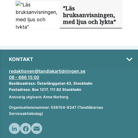
”Läs
bruksanvisningen,
med ljus och lykta”
KONTAKT
redaktionen@tandlakartidningen.se
08 - 666 15 00
Besöksadress: Österlånggatan 43, Stockholm
Postadress: Box 1217, 111 82 Stockholm
Ansvarig utgivare: Anna Norberg
Organisationsnummer: 556154-8347 (Tandläkarnas
Serviceaktiebolag)
L
F
E