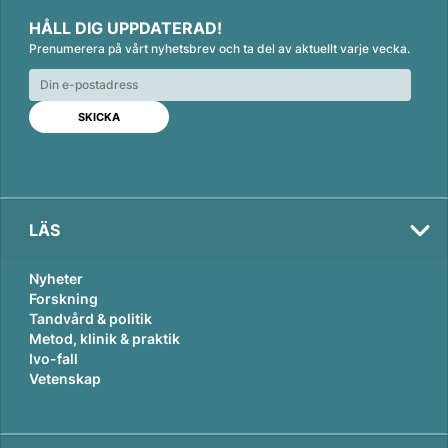
i
a
m
HÅLL DIG UPPDATERAD!
n
c
a
Prenumerera på vårt nyhetsbrev och ta del av aktuellt varje vecka.
k
e
i
e
b
l
d
o
I
o
n
k
LÄS
Nyheter
Forskning
Tandvård & politik
Metod, klinik & praktik
Ivo-fall
Vetenskap