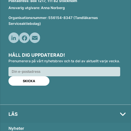
Postadress: Box 1217, 111 82 Stockholm
Ansvarig utgivare: Anna Norberg
Organisationsnummer: 556154-8347 (Tandläkarnas
Serviceaktiebolag)
L
F
E
i
a
m
HÅLL DIG UPPDATERAD!
n
c
a
Prenumerera på vårt nyhetsbrev och ta del av aktuellt varje vecka.
k
e
i
e
b
l
d
o
I
o
n
k
LÄS
Nyheter