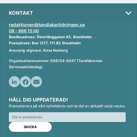
KONTAKT
redaktionen@tandlakartidningen.se
08 - 666 15 00
Besöksadress: Österlånggatan 43, Stockholm
Postadress: Box 1217, 111 82 Stockholm
Ansvarig utgivare: Anna Norberg
Organisationsnummer: 556154-8347 (Tandläkarnas
Serviceaktiebolag)
L
F
E
i
a
m
HÅLL DIG UPPDATERAD!
n
c
a
Prenumerera på vårt nyhetsbrev och ta del av aktuellt varje vecka.
k
e
i
e
b
l
d
o
I
o
n
k