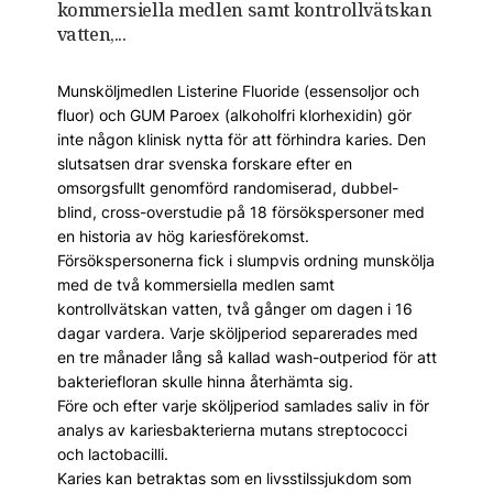
kommersiella medlen samt kontrollvätskan
vatten,...
Munsköljmedlen Listerine Fluoride (essensoljor och
fluor) och GUM Paroex (alkoholfri klorhexidin) gör
inte någon klinisk nytta för att förhindra karies. Den
slutsatsen drar svenska forskare efter en
omsorgsfullt genomförd randomiserad, dubbel-
blind, cross-overstudie på 18 försökspersoner med
en historia av hög kariesförekomst.
Försökspersonerna fick i slumpvis ordning munskölja
med de två kommersiella medlen samt
kontrollvätskan vatten, två gånger om dagen i 16
dagar vardera. Varje sköljperiod separerades med
en tre månader lång så kallad wash-outperiod för att
bakteriefloran skulle hinna återhämta sig.
Före och efter varje sköljperiod samlades saliv in för
analys av kariesbakterierna mutans streptococci
och lactobacilli.
Karies kan betraktas som en livsstilssjukdom som