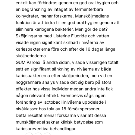
enkelt kan förhindras genom en god oral hygien och
en begränsning av intaget av fermenterbara
kolhydrater, menar forskarna. Munsköljmedlens
funktion är att bidra till en god oral hygien genom att
eliminera kariogena bakterier. Men gör de det?
Sköljningarna med Listerine Fluoride och vatten
visade ingen signifikant skillnad i nivåerna av
kariesbakterierna före och efter de 16 dagar långa
sköljperioderna.
GUM Paroex, å andra sidan, visade visserligen totalt
sett en signifikant sänkning av nivåerna av båda
kariesbakterierna efter sköljperioden, men vid en
noggrannare analys visade det sig bero på stora
effekter hos vissa individer medan andra inte fick
någon relevant effekt. Exempelvis sågs ingen
förändring av lactobacillinivåerna uppdelade i
nivåklasser hos tolv av 18 försökspersoner.
Detta resultat menar forskarna visar att dessa
munsköljmedel saknar klinisk betydelse som
kariespreventiva behandlingar.