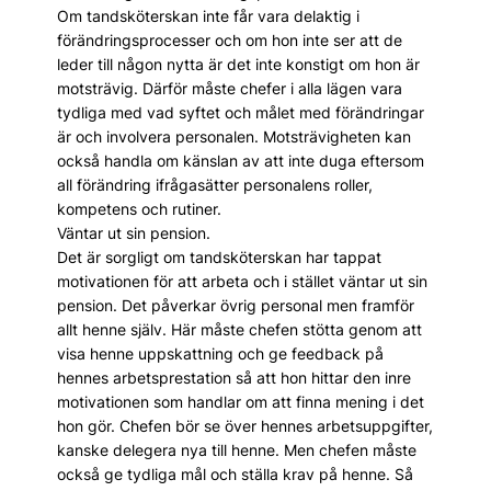
Om tandsköterskan inte får vara delaktig i
förändringsprocesser och om hon inte ser att de
leder till någon nytta är det inte konstigt om hon är
motsträvig. Därför måste chefer i alla lägen vara
tydliga med vad syftet och målet med förändringar
är och involvera personalen. Motsträvigheten kan
också handla om känslan av att inte duga eftersom
all förändring ifrågasätter personalens roller,
kompetens och rutiner.
Väntar ut sin pension.
Det är sorgligt om tandsköterskan har tappat
motivationen för att arbeta och i stället väntar ut sin
pension. Det påverkar övrig personal men framför
allt henne själv. Här måste chefen stötta genom att
visa henne uppskattning och ge feedback på
hennes arbetsprestation så att hon hittar den inre
motivationen som handlar om att finna mening i det
hon gör. Chefen bör se över hennes arbetsuppgifter,
kanske delegera nya till henne. Men chefen måste
också ge tydliga mål och ställa krav på henne. Så