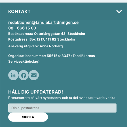
KONTAKT
redaktionen@tandlakartidningen.se
08 - 666 15 00
Besöksadress: Österlånggatan 43, Stockholm
Postadress: Box 1217, 111 82 Stockholm
Ansvarig utgivare: Anna Norberg
Organisationsnummer: 556154-8347 (Tandläkarnas
Serviceaktiebolag)
L
F
E
i
a
m
HÅLL DIG UPPDATERAD!
n
c
a
Prenumerera på vårt nyhetsbrev och ta del av aktuellt varje vecka.
k
e
i
e
b
l
d
o
I
o
n
k