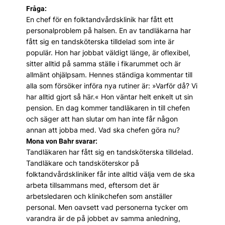
Fråga:
En chef för en folktandvårdsklinik har fått ett
personalproblem på halsen. En av tandläkarna har
fått sig en tandsköterska tilldelad som inte är
populär. Hon har jobbat väldigt länge, är oflexibel,
sitter alltid på samma ställe i fikarummet och är
allmänt ohjälpsam. Hennes ständiga kommentar till
alla som försöker införa nya rutiner är: »Varför då? Vi
har alltid gjort så här.« Hon väntar helt enkelt ut sin
pension. En dag kommer tandläkaren in till chefen
och säger att han slutar om han inte får någon
annan att jobba med. Vad ska chefen göra nu?
Mona von Bahr svarar:
Tandläkaren har fått sig en tandsköterska tilldelad.
Tandläkare och tandsköterskor på
folktandvårdskliniker får inte alltid välja vem de ska
arbeta tillsammans med, eftersom det är
arbetsledaren och klinikchefen som anställer
personal. Men oavsett vad personerna tycker om
varandra är de på jobbet av samma anledning,