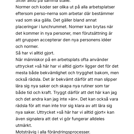
Sitter alltid på samma ställe.
Normer och koder ser olika ut på alla arbetsplatser
eftersom perso-nerna som arbetar där bestämmer
vad som ska gälla. Det gäller bland annat
placeringar i lunchrummet. Normer kan brytas när
det kommer in nya personer, men förutsättning är
att gruppen accepterar den nya personens idéer
och normer.
Så har vi alltid gjort.
När människor på en arbetsplats ofta använder
uttrycket »så här har vi alltid gjort« ligger det för det
mesta både bekvämlighet och trygghet bakom, men
också rädsla. Det är bekvämt därför att man slipper
lära sig nya saker och skapa nya rutiner som tar
både tid och kraft. Tryggt därför att det här kan jag
och det andra kan jag inte »än«. Det kan också vara
rädsla för att man inte tror sig klara av att lära sig
nya saker. Uttrycket »så här har vi alltid gjort« kan
även signalera att det vi gör fungerar alldeles
utmärkt.
Motsträvig i alla förändringsprocesser.