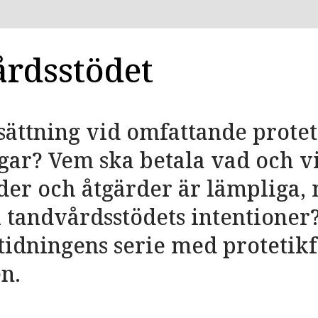
rdsstödet
sättning vid omfattande protet
ar? Vem ska betala vad och v
der och åtgärder är lämpliga,
l tandvårdsstödets intentioner?
idningens serie med protetikfa
en.