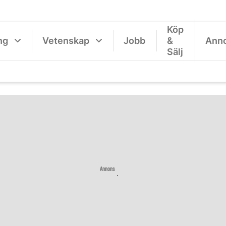
Köp
ng
Vetenskap
Jobb
&
Ann
Sälj
Annons