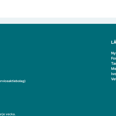
L
Ny
Fo
Ta
Me
Ivo
Ve
rviceaktiebolag)
arje vecka.