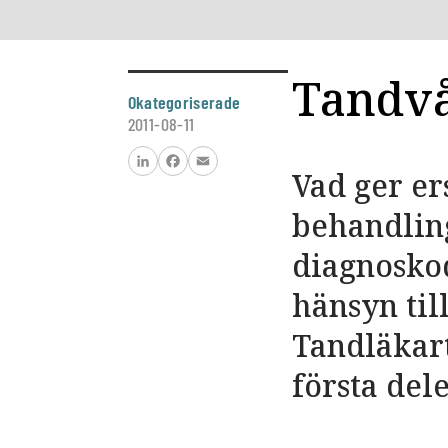
Tandvå
Okategoriserade
2011-08-11
Vad ger er
LinkedIn
Facebook
Email
behandling
diagnosko
hänsyn til
Tandläkart
första del