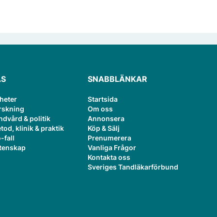
ÄS
SNABBLÄNKAR
heter
Startsida
rskning
Om oss
ndvård & politik
Annonsera
tod, klinik & praktik
Köp & Sälj
-fall
Prenumerera
tenskap
Vanliga Frågor
Kontakta oss
Sveriges Tandläkarförbund