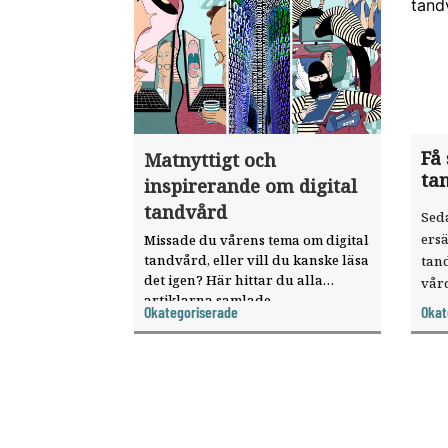
Få 
Matnyttigt och
ta
inspirerande om digital
tandvård
Seda
ersä
Missade du vårens tema om digital
tandvård, eller vill du kanske läsa
tand
det igen? Här hittar du alla
vår
artiklarna samlade.
sökt
Okategoriserade
Okat
dist