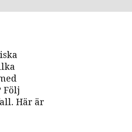
iska
ilka
 med
 Följ
ll. Här är