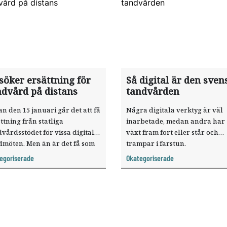
söker ersättning för
Så digital är den sven
ndvård på distans
tandvården
n den 15 januari går det att få
Några digitala verktyg är väl
ttning från statliga
inarbetade, medan andra har
vårdsstödet för vissa digitala
växt fram fort eller står och
dmöten. Men än är det få som
trampar i farstun.
 ersättning för tandvård på
Tandläkartidningen har kartl
egoriserade
Okategoriserade
ans.
hur digital den svenska
tandvården är.