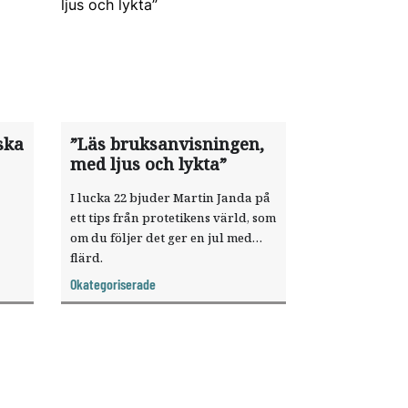
ska
”Läs bruksanvisningen,
med ljus och lykta”
I lucka 22 bjuder Martin Janda på
ett tips från protetikens värld, som
om du följer det ger en jul med
flärd.
agt
Okategoriserade