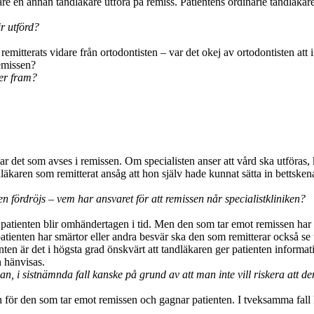
igare en annan tandläkare utföra på remiss. Patientens ordinarie tandläka
r utförd?
en remitterats vidare från ortodontisten – var det okej av ortodontisten 
emissen?
er fram?
ndlar det som avses i remissen. Om specialisten anser att vård ska utföra
dläkaren som remitterat ansåg att hon själv hade kunnat sätta in bettsken
en fördröjs – vem har ansvaret för att remissen når specialistkliniken?
atienten blir omhändertagen i tid. Men den som tar emot remissen har o
tienten har smärtor eller andra besvär ska den som remitterar också se til
nten är det i högsta grad önskvärt att tandläkaren ger patienten infor
n hänvisas.
llan, i sistnämnda fall kanske på grund av att man inte vill riskera att d
ch för den som tar emot remissen och gagnar patienten. I tveksamma fall