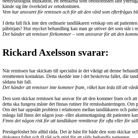
bettfysiologisk indikation, en bettskena som ortodontisten låtit ytterl
kände sig lite överkörd av ortodontisten.
Vem har ansvaret för remissen och för att den vård som efterfrågas bli
I detta fall fick inte den ordinarie tandläkaren vetskap om att patient
påbörjats? Hur mycket behandling kan man ge utöver det som står i r
Det händer att remisser förkommer – vem ansvarar för att den komm
Rickard Axelsson svarar:
När remissen har skickats till specialist är det viktigt att denne beha
remittenten kontaktas. Detta skedde inte i det beskrivna fallet, där tan
sådana här fall.
Det händer att remisser inte kommer fram, vilket kan leda till att vård
Den som skickar remissen har ansvar för att den kommer fram och att p
detta ska fungera måste det finnas rutiner för remisshanteringen. Om pa
Om det har uppstått problem i relationen mellan tandläkaren och patie
många fall finns det någon jour- eller akutmottagning dit patienten ka
Finns det någon risk för att tandläkare remitterar för ofta eller för sä
Prestigelöshet bör alltid råda. Det är bäst för både den som skickar o
diskutera fallet och få råd och stöd för att själv behandla patienten.