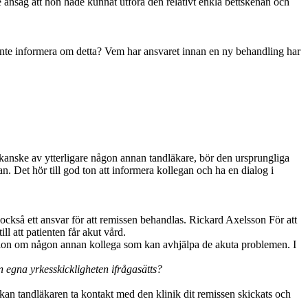
re ansåg att hon hade kunnat utföra den relativt enkla bettskenan och
att inte informera om detta? Vem har ansvaret innan en ny behandling har
s, kanske av ytterligare någon annan tandläkare, bör den ursprungliga
an. Det hör till god ton att informera kollegan och ha en dialog i
ckså ett ansvar för att remissen behandlas. Rickard Axelsson För att
l att patienten får akut vård.
mation om någon annan kollega som kan avhjälpa de akuta problemen. I
en egna yrkesskickligheten ifrågasätts?
 kan tandläkaren ta kontakt med den klinik dit remissen skickats och