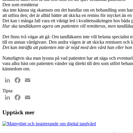
Den som remitterar
ska inte känna sig skamsen om det handlar om en behandling som han ä
att utföra den; det är alltid bättre att skicka en remiss för mycket än 
Det kan i många fall vara ett viktigt led i kvalitetssäkringen hos båda p
Hur ska tandläkaren agera om patienten vill remitteras, men tandläka
Det finns två vägar att gå: Om tandläkaren inte vill belasta specialist
till en annan vårdgivare. Den andra vägen är att skicka remissen och 
Det kan inträffa att patienten inte är nöjd med den vård han eller ho
Naturligtvis ska man lyssna på vad patienten har att säga och eventuell
vara allra bäst om patienten vänder sig direkt till den som utfört behand
kännedom om.
LinkedIn
Facebook
Email
Tipsa
LinkedIn
Facebook
Email
Upptäck mer