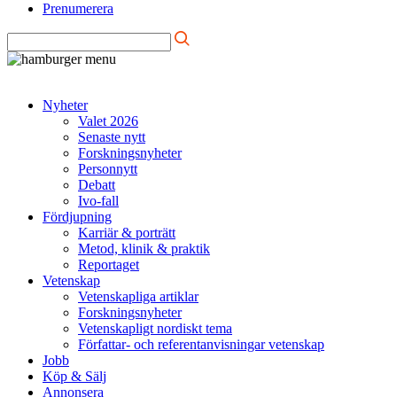
Prenumerera
Nyheter
Valet 2026
Senaste nytt
Forskningsnyheter
Personnytt
Debatt
Ivo-fall
Fördjupning
Karriär & porträtt
Metod, klinik & praktik
Reportaget
Vetenskap
Vetenskapliga artiklar
Forskningsnyheter
Vetenskapligt nordiskt tema
Författar- och referentanvisningar vetenskap
Jobb
Köp & Sälj
Annonsera