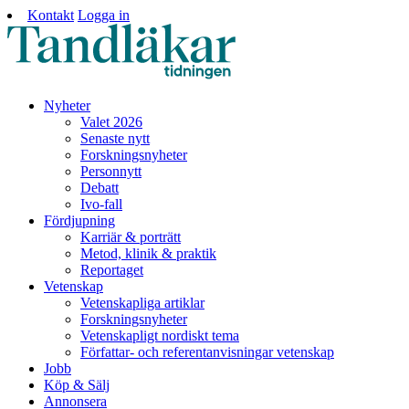
Kontakt
Logga in
Nyheter
Valet 2026
Senaste nytt
Forskningsnyheter
Personnytt
Debatt
Ivo-fall
Fördjupning
Karriär & porträtt
Metod, klinik & praktik
Reportaget
Vetenskap
Vetenskapliga artiklar
Forskningsnyheter
Vetenskapligt nordiskt tema
Författar- och referentanvisningar vetenskap
Jobb
Köp & Sälj
Annonsera