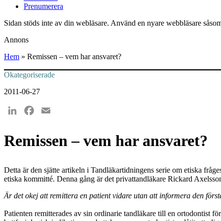
Prenumerera
Sidan stöds inte av din webläsare. Använd en nyare webbläsare såsom
Annons
Hem
»
Remissen – vem har ansvaret?
Okategoriserade
2011-06-27
LinkedIn
Facebook
Email
Remissen – vem har ansvaret?
Detta är den sjätte artikeln i Tandläkartidningens serie om etiska frå
etiska kommitté. Denna gång är det privattandläkare Rickard Axelsson
Är det okej att remittera en patient vidare utan att informera den fö
Patienten remitterades av sin ordinarie tandläkare till en ortodontist 