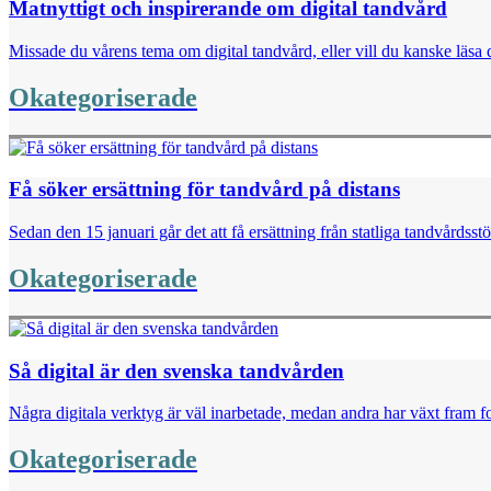
Matnyttigt och inspirerande om digital tandvård
Missade du vårens tema om digital tandvård, eller vill du kanske läsa d
Okategoriserade
Få söker ersättning för tandvård på distans
Sedan den 15 januari går det att få ersättning från statliga tandvårdsst
Okategoriserade
Så digital är den svenska tandvården
Några digitala verktyg är väl inarbetade, medan andra har växt fram for
Okategoriserade