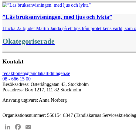
”Läs bruksanvisningen, med ljus och lykta”
I lucka 22 bjuder Martin Janda på ett tips från protetikens värld, som o
Okategoriserade
Kontakt
redaktionen@tandlakartidningen.se
08 - 666 15 00
Besöksadress: Österlånggatan 43, Stockholm
Postadress: Box 1217, 111 82 Stockholm
Ansvarig utgivare: Anna Norberg
Organisationsnummer: 556154-8347 (Tandläkarnas Serviceaktiebolag
LinkedIn
Facebook
Email