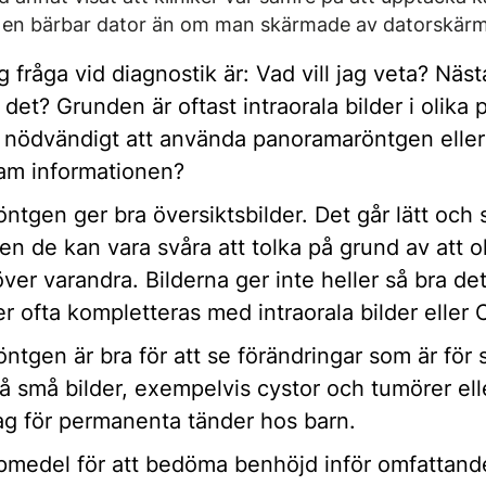
 på en bärbar dator än om man skärmade av datorskä
g fråga vid diagnostik är: Vad vill jag veta? Näst
 det? Grunden är oftast intraorala bilder i olika 
 nödvändigt att använda panoramaröntgen elle
fram informationen?
tgen ger bra översiktsbilder. Det går lätt och 
en de kan vara svåra att tolka på grund av att ol
över varandra. Bilderna ger inte heller så bra de
 ofta kompletteras med intraorala bilder eller
tgen är bra för att se förändringar som är för s
å små bilder, exempelvis cystor och tumörer ell
ag för permanenta tänder hos barn.
älpmedel för att bedöma benhöjd inför omfattand