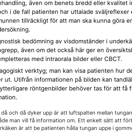
handling, även om benets bredd eller kvalitet i
h i de fall patienten har uttalade sväljreflexer e
unnen tillräckligt för att man ska kunna göra en
ersökning.
agnostisk bedömning av visdomständer i underkä
ingrepp, även om det också här ger en översikts
pletteras med intraorala bilder eller CBCT.
agogiskt verktyg; man kan visa patienten hur d
r ut. Utifrån informationen på bilden kan tandl
tterligare röntgenbilder behöver tas för att få 
mation.
 då och då dyker upp är att luftspalten mellan tun
 man vill få information om. Ett enkelt sätt att för
rkäken är att be patienten hålla tungan uppe i gomme