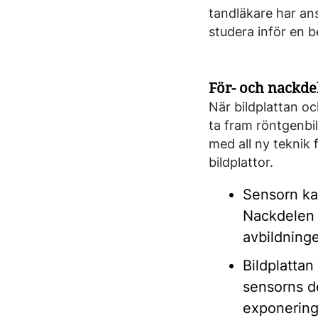
tandläkare har ans
studera inför en b
För- och nackde
När bildplattan oc
ta fram röntgenbi
med all ny teknik 
bildplattor.
Sensorn kan
Nackdelen ä
avbildninge
Bildplattan
sensorns de
exponerings