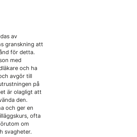
rdas av
s granskning att
ånd för detta.
erson med
dläkare och ha
ch avgör till
utrustningen på
t är olagligt att
använda den.
na och ger en
illäggskurs, ofta
r förutom om
h svagheter.