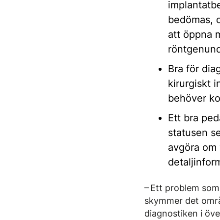
implantatbe
bedömas, oc
att öppna m
röntgenund
Bra för di
kirurgiskt 
behöver kom
Ett bra ped
statusen se
avgöra om y
detaljinfor
– Ett problem som
skymmer det område
diagnostiken i öve