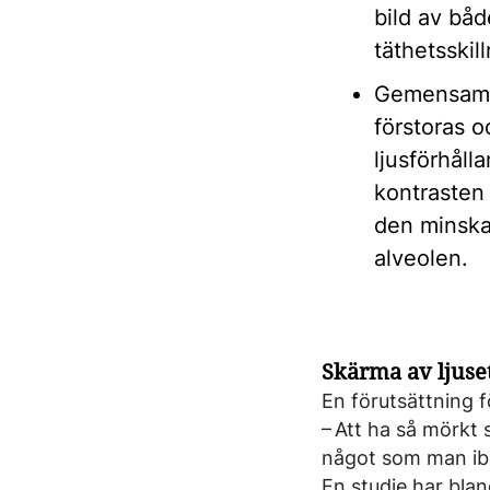
bild av båd
täthetsskil
Gemensamma
förstoras 
ljusförhåll
kontrasten 
den minska
alveolen.
Skärma av ljuse
En förutsättning f
– Att ha så mörkt 
något som man ibl
En studie har blan