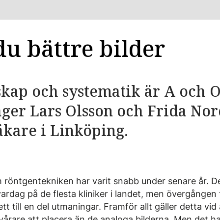
du bättre bilder
kap och systematik är A och O
äger Lars Olsson och Frida Nor
kare i Linköping.
 röntgentekniken har varit snabb under senare år. De
vardag på de flesta kliniker i landet, men övergången f
lett till en del utmaningar. Framför allt gäller detta v
vårare att placera än de analoga bilderna. Men det h