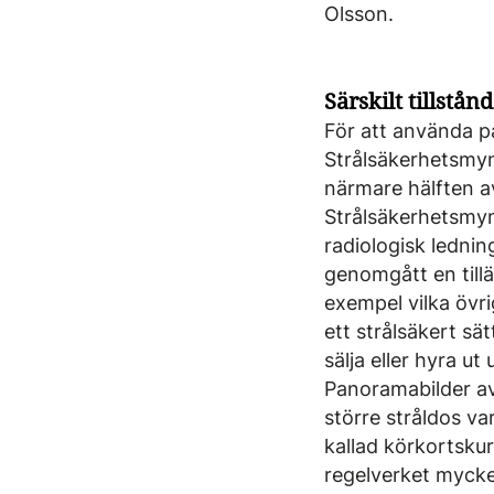
Olsson.
Särskilt tillstånd
För att använda pa
Strålsäkerhetsmyn
närmare hälften av
Strålsäkerhetsmyn
radiologisk ledni
genomgått en till
exempel vilka övr
ett strålsäkert sä
sälja eller hyra ut
Panoramabilder av
större stråldos va
kallad körkortskur
regelverket mycke