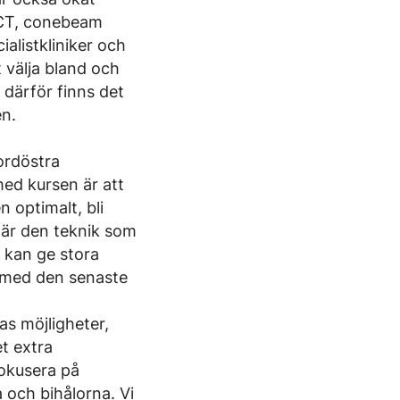
CBCT, conebeam
alistkliniker och
 välja bland och
 därför finns det
n.
ordöstra
ed kursen är att
 optimalt, bli
m är den teknik som
 kan ge stora
s med den senaste
as möjligheter,
et extra
fokusera på
 och bihålorna. Vi