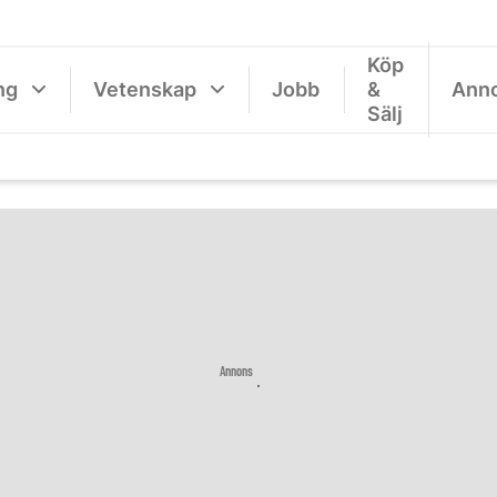
Köp
ng
Vetenskap
Jobb
&
Ann
Sälj
Annons