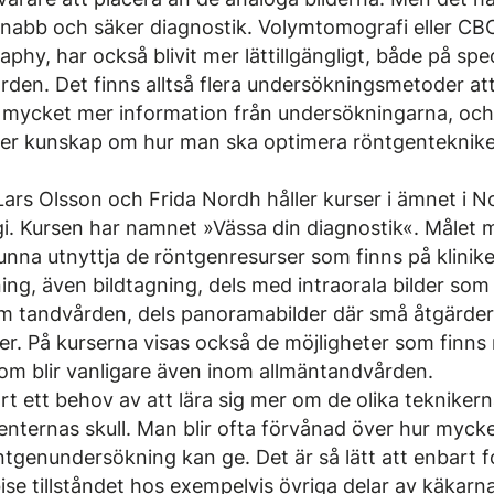
l snabb och säker diagnostik. Volymtomografi eller 
y, har också blivit mer lättillgängligt, både på speci
rden. Det finns alltså flera undersökningsmetoder att
ut mycket mer information från undersökningarna, och
er kunskap om hur man ska optimera röntgenteknike
ars Olsson och Frida Nordh håller kurser i ämnet i N
. Kursen har namnet »Vässa din diagnostik«. Målet m
nna utnyttja de röntgenresurser som finns på kliniken
ning, även bildtagning, dels med intraorala bilder so
 tandvården, dels panoramabilder där små åtgärder
ter. På kurserna visas också de möjligheter som finn
om blir vanligare även inom allmäntandvården.
lart ett behov av att lära sig mer om de olika teknikern
ienternas skull. Man blir ofta förvånad över hur myck
ntgenundersökning kan ge. Det är så lätt att enbart 
se tillståndet hos exempelvis övriga delar av käkarna