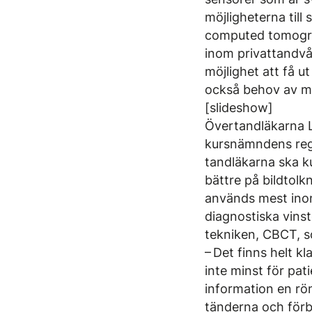
möjligheterna til
computed tomograph
inom privattandvå
möjlighet att få 
också behov av m
[slideshow]
Övertandläkarna L
kursnämndens regi
tandläkarna ska ku
bättre på bildtolk
används mest inom
diagnostiska vins
tekniken, CBCT, s
– Det finns helt k
inte minst för pat
information en rö
tänderna och förbi