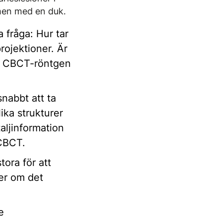
rmen med en duk.
a fråga: Hur tar
projektioner. Är
r CBCT-röntgen
snabbt att ta
ika strukturer
taljinformation
 CBCT.
tora för att
er om det
e