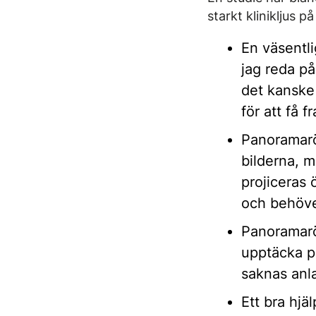
starkt klinikljus
En väsentli
jag reda på
det kanske
för att få 
Panoramarön
bilderna, m
projiceras 
och behöver
Panoramarön
upptäcka p
saknas anl
Ett bra hj