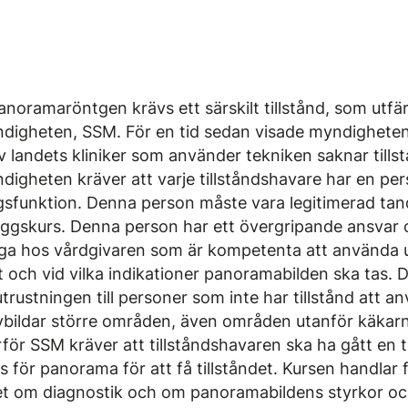
noramaröntgen krävs ett särskilt tillstånd, som utfä
digheten, SSM. För en tid sedan visade myndigheten
 landets kliniker som använder tekniken saknar tillst
digheten kräver att varje tillståndshavare har en p
ngsfunktion. Denna person måste vara legitimerad tan
äggskurs. Denna person har ett övergripande ansvar o
iga hos vårdgivaren som är kompetenta att använda 
tt och vid vilka indikationer panoramabilden ska tas. De
 utrustningen till personer som inte har tillstånd att 
bildar större områden, även områden utanför käkar
rför SSM kräver att tillståndshavaren ska ha gått en t
s för panorama för att få tillståndet. Kursen handla
t om diagnostik och om panoramabildens styrkor oc