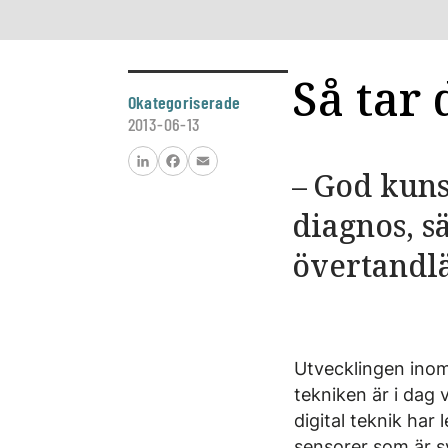
Så tar 
Okategoriserade
2013-06-13
– God kuns
LinkedIn
Facebook
Email
diagnos, s
övertandlä
Utvecklingen inom
tekniken är i dag 
digital teknik har 
sensorer som är s