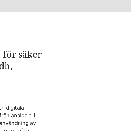
 för säker
dh,
n digitala
rån analog till
id användning av
ar också ökat