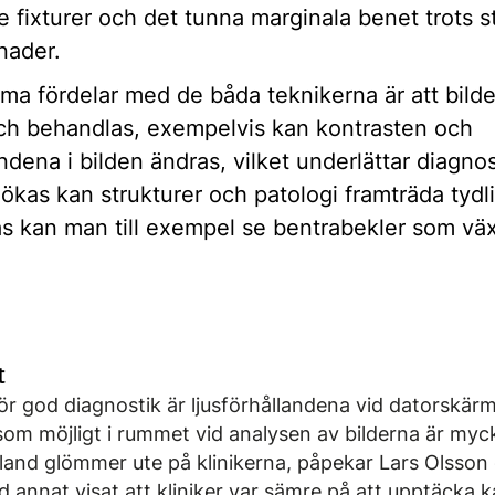
e fixturer och det tunna marginala benet trots s
lnader.
 fördelar med de båda teknikerna är att bild
och behandlas, exempelvis kan kontrasten och
andena i bilden ändras, vilket underlättar diagno
ökas kan strukturer och patologi framträda tydl
s kan man till exempel se bentrabekler som växe
t
ör god diagnostik är ljusförhållandena vid datorskär
som möjligt i rummet vid analysen av bilderna är myck
and glömmer ute på klinikerna, påpekar Lars Olsson
d annat visat att kliniker var sämre på att upptäcka ka