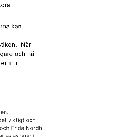
tora
erna kan
stiken. När
igare och när
r in i
men.
et viktigt och
 och Frida Nordh.
rieslesioner i