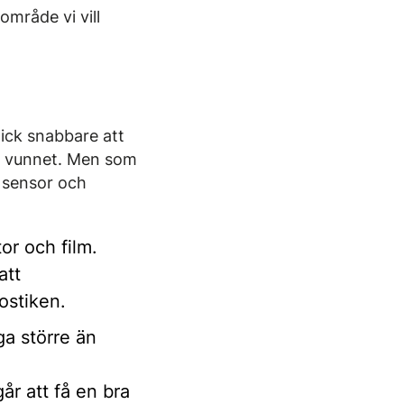
område vi vill
gick snabbare att
et vunnet. Men som
r sensor och
or och film.
att
ostiken.
ga större än
år att få en bra