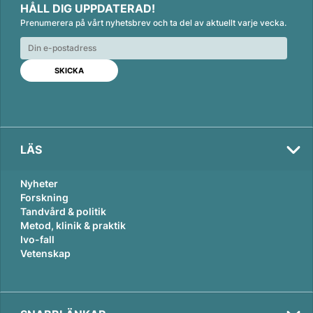
HÅLL DIG UPPDATERAD!
n
c
a
Prenumerera på vårt nyhetsbrev och ta del av aktuellt varje vecka.
k
e
i
e
b
l
d
o
I
o
n
k
LÄS
Nyheter
Forskning
Tandvård & politik
Metod, klinik & praktik
Ivo-fall
Vetenskap