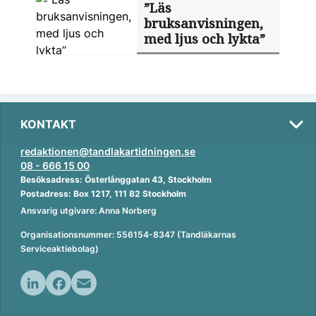
”Läs
bruksanvisningen,
med ljus och lykta”
KONTAKT
redaktionen@tandlakartidningen.se
08 - 666 15 00
Besöksadress: Österlånggatan 43, Stockholm
Postadress: Box 1217, 111 82 Stockholm
Ansvarig utgivare: Anna Norberg
Organisationsnummer: 556154-8347 (Tandläkarnas
Serviceaktiebolag)
L
F
E
i
a
m