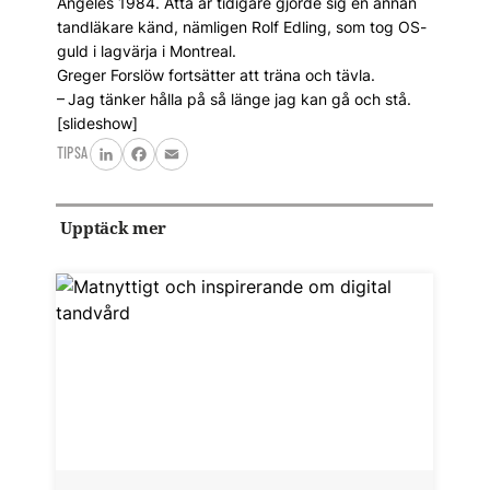
Angeles 1984. Åtta år tidigare gjorde sig en annan
tandläkare känd, nämligen Rolf Edling, som tog OS-
guld i lagvärja i Montreal.
Greger Forslöw fortsätter att träna och tävla.
– Jag tänker hålla på så länge jag kan gå och stå.
[slideshow]
TIPSA
LinkedIn
Facebook
Email
Upptäck mer