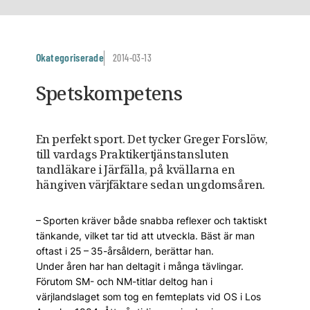
Okategoriserade
2014-03-13
Spetskompetens
En perfekt sport. Det tycker Greger Forslöw,
till vardags Praktikertjänstansluten
tandläkare i Järfälla, på kvällarna en
hängiven värjfäktare sedan ungdomsåren.
– Sporten kräver både snabba reflexer och taktiskt
tänkande, vilket tar tid att utveckla. Bäst är man
oftast i 25 – 35-årsåldern, berättar han.
Under åren har han deltagit i många tävlingar.
Förutom SM- och NM-titlar deltog han i
värjlandslaget som tog en femteplats vid OS i Los