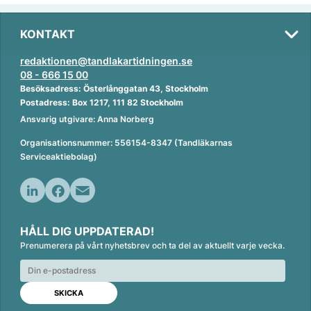
KONTAKT
redaktionen@tandlakartidningen.se
08 - 666 15 00
Besöksadress: Österlånggatan 43, Stockholm
Postadress: Box 1217, 111 82 Stockholm
Ansvarig utgivare: Anna Norberg
Organisationsnummer: 556154-8347 (Tandläkarnas
Serviceaktiebolag)
L
F
E
i
a
m
HÅLL DIG UPPDATERAD!
n
c
a
Prenumerera på vårt nyhetsbrev och ta del av aktuellt varje vecka.
k
e
i
e
b
l
d
o
I
o
n
k