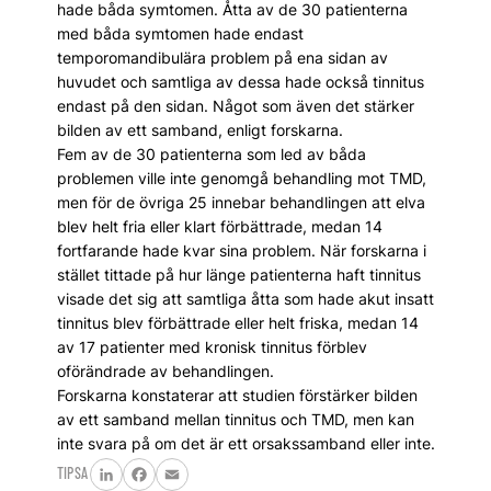
hade båda symtomen. Åtta av de 30 patienterna
med båda symtomen hade endast
temporomandibulära problem på ena sidan av
huvudet och samtliga av dessa hade också tinnitus
endast på den sidan. Något som även det stärker
bilden av ett samband, enligt forskarna.
Fem av de 30 patienterna som led av båda
problemen ville inte genomgå behandling mot TMD,
men för de övriga 25 innebar behandlingen att elva
blev helt fria eller klart förbättrade, medan 14
fortfarande hade kvar sina problem. När forskarna i
stället tittade på hur länge patienterna haft tinnitus
visade det sig att samtliga åtta som hade akut insatt
tinnitus blev förbättrade eller helt friska, medan 14
av 17 patienter med kronisk tinnitus förblev
oförändrade av behandlingen.
Forskarna konstaterar att studien förstärker bilden
av ett samband mellan tinnitus och TMD, men kan
inte svara på om det är ett orsakssamband eller inte.
TIPSA
LinkedIn
Facebook
Email