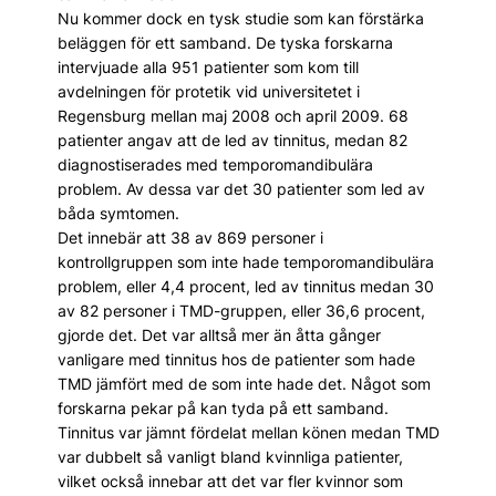
Nu kommer dock en tysk studie som kan förstärka
beläggen för ett samband. De tyska forskarna
intervjuade alla 951 patienter som kom till
avdelningen för protetik vid universitetet i
Regensburg mellan maj 2008 och april 2009. 68
patienter angav att de led av tinnitus, medan 82
diagnostiserades med temporomandibulära
problem. Av dessa var det 30 patienter som led av
båda symtomen.
Det innebär att 38 av 869 personer i
kontrollgruppen som inte hade temporomandibulära
problem, eller 4,4 procent, led av tinnitus medan 30
av 82 personer i TMD-gruppen, eller 36,6 procent,
gjorde det. Det var alltså mer än åtta gånger
vanligare med tinnitus hos de patienter som hade
TMD jämfört med de som inte hade det. Något som
forskarna pekar på kan tyda på ett samband.
Tinnitus var jämnt fördelat mellan könen medan TMD
var dubbelt så vanligt bland kvinnliga patienter,
vilket också innebar att det var fler kvinnor som