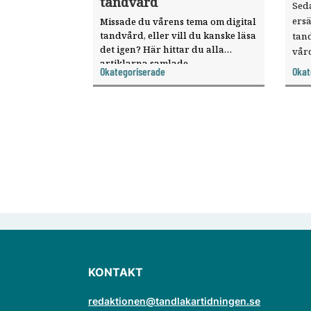
tandvård
Seda
ersä
Missade du vårens tema om digital
tandvård, eller vill du kanske läsa
tand
det igen? Här hittar du alla
vår
artiklarna samlade.
sökt
Okategoriserade
Okat
dist
KONTAKT
redaktionen@tandlakartidningen.se