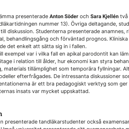
stämma presenterade
Anton Söder
och
Sara Kjellén
två 
ndläkartidningen nummer 13). Övriga deltagande, stu
n till diskussion. Studenterna presenterade anamnes,
val, behandlingsgång och förväntad prognos. Kliniska 
e det enkelt att sätta sig in i fallen.
ll exempel var i vilka fall en apikal parodontit kan l
itage i relation till ålder, hur ekonomi kan styra behan
, materials tillämplighet som temporära fyllningar. Alt
eller efterfrågades. De intressanta diskussioner s
esentationerna är ett bra pedagogiskt verktyg som ge
nternas insats var mycket uppskattad.
n
n presenterade tandläkarstudenter också examensa