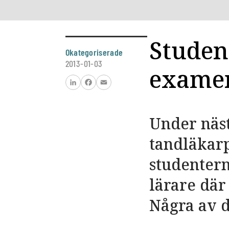
Studen
Okategoriserade
2013-01-03
exame
LinkedIn
Facebook
Email
Under näst
tandläkar
studentern
lärare där
Några av d