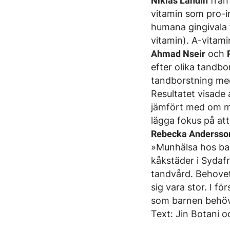
Niklas Landin
från
vitamin som pro-i
humana gingivala 
vitamin). A-vitami
Ahmad Nseir
och
efter olika tandbo
tandborstning med
Resultatet visade a
jämfört med om man
lägga fokus på att
Rebecka Andersso
»Munhälsa hos barn
kåkstäder i Sydafr
tandvård. Behovet
sig vara stor. I f
som barnen behöv
Text: Jin Botani 