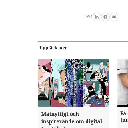
TIPSA
LinkedIn
Facebook
Email
Upptäck mer
Få 
Matnyttigt och
ta
inspirerande om digital