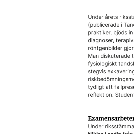
Under årets riks
(publicerade i Ta
praktiker, bjöds i
diagnoser, terapi
röntgenbilder gjord
Man diskuterade ti
fysiologiskt tandsl
stegvis exkavering
riskbedömningsmod
tydligt att fallpr
reflektion. Stude
Examensarbete
Under riksstämma