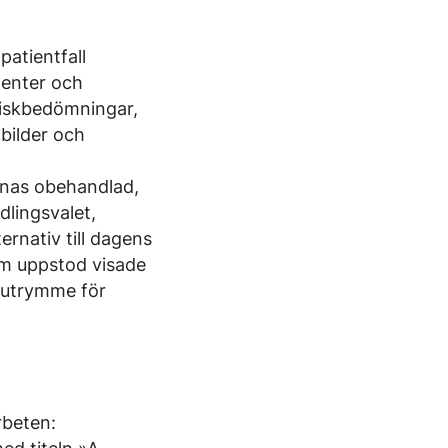
patientfall
denter och
 riskbedömningar,
bilder och
ämnas obehandlad,
dlingsvalet,
ernativ till dagens
om uppstod visade
r utrymme för
rbeten: