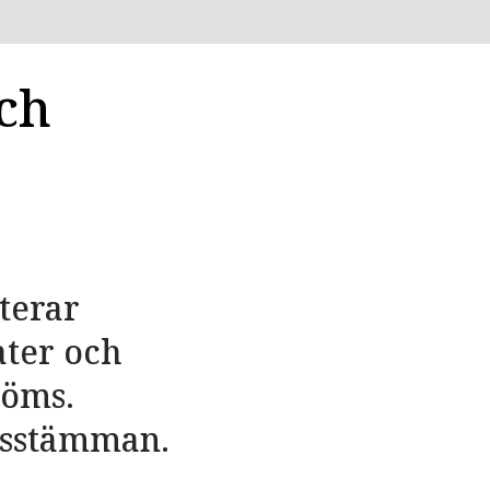
och
terar
ater och
döms.
iksstämman.