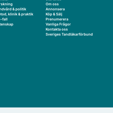
rskning
Om oss
ndvård & politik
Annonsera
tod, klinik & praktik
Köp & Sälj
-fall
Prenumerera
tenskap
Vanliga Frågor
Kontakta oss
Sveriges Tandläkarförbund