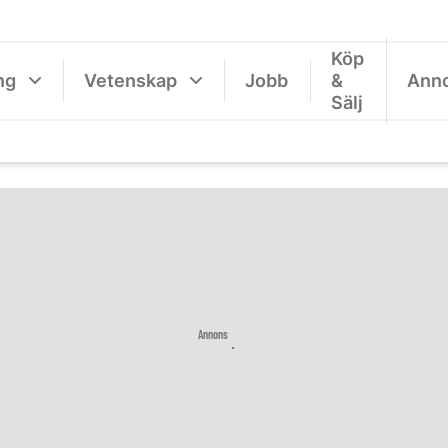
Köp
ng
Vetenskap
Jobb
&
Ann
Sälj
Annons