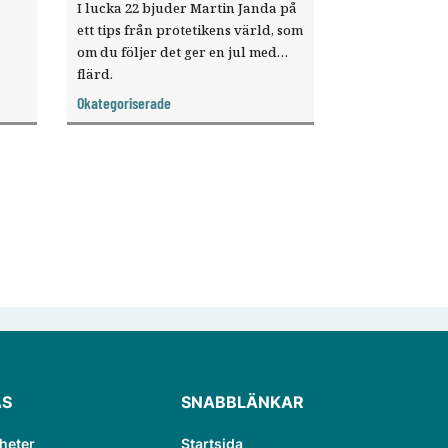
I lucka 22 bjuder Martin Janda på
ett tips från protetikens värld, som
om du följer det ger en jul med
flärd.
agt
Okategoriserade
ÄS
SNABBLÄNKAR
heter
Startsida