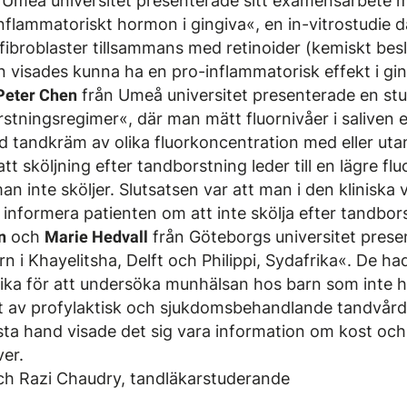
 Umeå universitet presenterade sitt examensarbete m
nflammatoriskt hormon i gingiva«, en in-vitrostudie 
fibroblaster tillsammans med retinoider (kemiskt be
n visades kunna ha en pro-inflammatorisk effekt i gin
Peter Chen
från Umeå universitet presenterade en studi
rstningsregimer«, där man mätt fluornivåer i saliven e
 tandkräm av olika fluorkoncentration med eller utan
tt sköljning efter tandborstning leder till en lägre flu
 inte sköljer. Slutsatsen var att man i den kliniska
 informera patienten om att inte skölja efter tandbor
n
och
Marie Hedvall
från Göteborgs universitet prese
 i Khayelitsha, Delft och Philippi, Sydafrika«. De h
ika för att undersöka munhälsan hos barn som inte haft
 av profylaktisk och sjukdomsbehandlande tandvård
örsta hand visade det sig vara information om kost och
er.
och Razi Chaudry, tandläkarstuderande