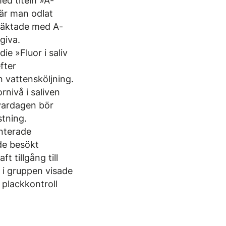
ed titeln »A-
där man odlat
släktade med A-
giva.
e »Fluor i saliv
fter
 vattensköljning.
ornivå i saliven
 vardagen bör
stning.
nterade
ade besökt
 tillgång till
 i gruppen visade
 plackkontroll