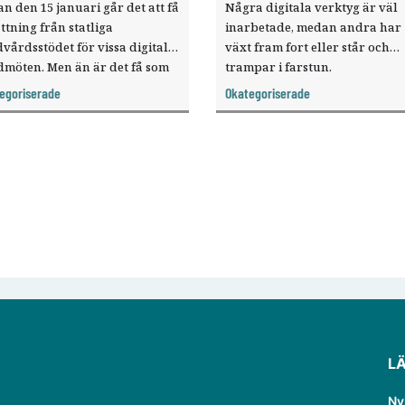
n den 15 januari går det att få
Några digitala verktyg är väl
ttning från statliga
inarbetade, medan andra har
vårdsstödet för vissa digitala
växt fram fort eller står och
dmöten. Men än är det få som
trampar i farstun.
 ersättning för tandvård på
Tandläkartidningen har kartl
egoriserade
Okategoriserade
ans.
hur digital den svenska
tandvården är.
L
Ny