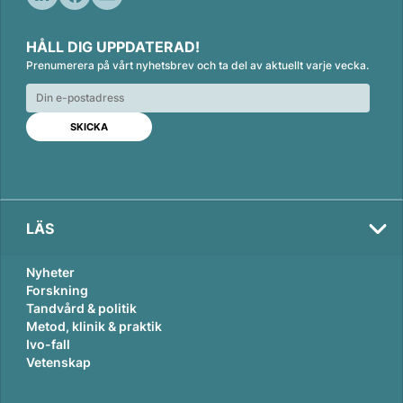
L
F
E
i
a
m
HÅLL DIG UPPDATERAD!
n
c
a
Prenumerera på vårt nyhetsbrev och ta del av aktuellt varje vecka.
k
e
i
e
b
l
d
o
I
o
n
k
LÄS
Nyheter
Forskning
Tandvård & politik
Metod, klinik & praktik
Ivo-fall
Vetenskap