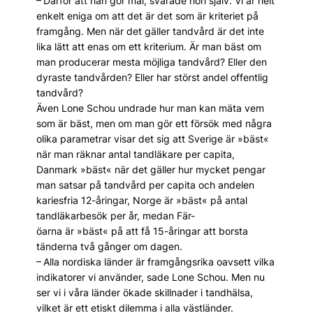
– Därför att han gör mål, svarade hon själv. Vi är helt
enkelt eniga om att det är det som är kriteriet på
framgång. Men när det gäller tandvård är det inte
lika lätt att enas om ett kriterium. Är man bäst om
man producerar mesta möjliga tandvård? Eller den
dyraste tandvården? Eller har störst andel offentlig
tandvård?
Även Lone Schou undrade hur man kan mäta vem
som är bäst, men om man gör ett försök med några
olika parametrar visar det sig att Sverige är »bäst«
när man räknar antal tandläkare per capita,
Danmark »bäst« när det gäller hur mycket pengar
man satsar på tandvård per capita och andelen
kariesfria 12-åringar, Norge är »bäst« på antal
tandläkarbesök per år, medan Fär-
öarna är »bäst« på att få 15-åringar att borsta
tänderna två gånger om dagen.
– Alla nordiska länder är framgångsrika oavsett vilka
indikatorer vi använder, sade Lone Schou. Men nu
ser vi i våra länder ökade skillnader i tandhälsa,
vilket är ett etiskt dilemma i alla västländer.