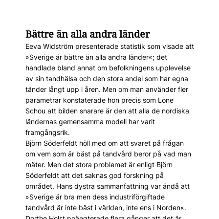
Bättre än alla andra länder
Eeva Widström presenterade statistik som visade att
»Sverige är bättre än alla andra länder«; det
handlade bland annat om befolkningens upplevelse
av sin tandhälsa och den stora andel som har egna
tänder långt upp i åren. Men om man använder fler
parametrar konstaterade hon precis som Lone
Schou att bilden snarare är den att alla de nordiska
ländernas gemensamma modell har varit
framgångsrik.
Björn Söderfeldt höll med om att svaret på frågan
om vem som är bäst på tandvård beror på vad man
mäter. Men det stora problemet är enligt Björn
Söderfeldt att det saknas god forskning på
området. Hans dystra sammanfattning var ändå att
»Sverige är bra men dess industriförgiftade
tandvård är inte bäst i världen, inte ens i Norden«.
Dorthe Holst poängterade flera gånger att det är