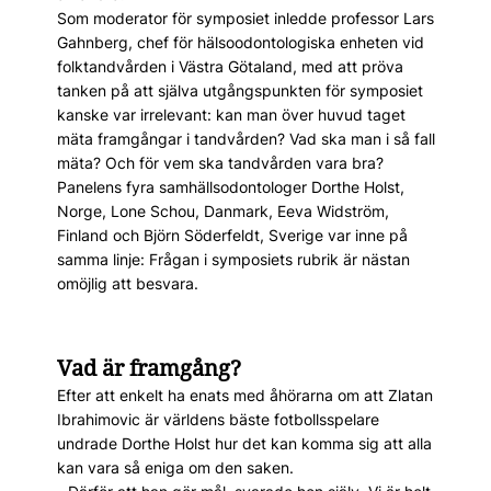
Som moderator för symposiet inledde professor Lars
Gahnberg, chef för hälsoodontologiska enheten vid
folktandvården i Västra Götaland, med att pröva
tanken på att själva utgångspunkten för symposiet
kanske var irrelevant: kan man över huvud taget
mäta framgångar i tandvården? Vad ska man i så fall
mäta? Och för vem ska tandvården vara bra?
Panelens fyra samhällsodontologer Dorthe Holst,
Norge, Lone Schou, Danmark, Eeva Widström,
Finland och Björn Söderfeldt, Sverige var inne på
samma linje: Frågan i symposiets rubrik är nästan
omöjlig att besvara.
Vad är framgång?
Efter att enkelt ha enats med åhörarna om att Zlatan
Ibrahimovic är världens bäste fotbollsspelare
undrade Dorthe Holst hur det kan komma sig att alla
kan vara så eniga om den saken.