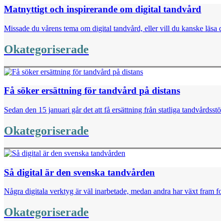
Matnyttigt och inspirerande om digital tandvård
Missade du vårens tema om digital tandvård, eller vill du kanske läsa d
Okategoriserade
Få söker ersättning för tandvård på distans
Sedan den 15 januari går det att få ersättning från statliga tandvårdsst
Okategoriserade
Så digital är den svenska tandvården
Några digitala verktyg är väl inarbetade, medan andra har växt fram for
Okategoriserade