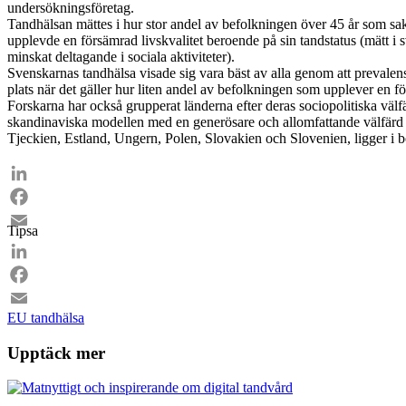
undersökningsföretag.
Tandhälsan mättes i hur stor andel av befolkningen över 45 år som sakna
upplevde en försämrad livskvalitet beroende på sin tandstatus (mätt i s
minskat deltagande i sociala aktiviteter).
Svenskarnas tandhälsa visade sig vara bäst av alla genom att prevalen
plats när det gäller hur liten andel av befolkningen som upplever en 
Forskarna har också grupperat länderna efter deras sociopolitiska välfä
skandinaviska modellen med en generösare och allomfattande välfärd 
Tjeckien, Estland, Ungern, Polen, Slovakien och Slovenien, ligger i b
LinkedIn
Facebook
Tipsa
Email
LinkedIn
Facebook
EU
tandhälsa
Email
Upptäck mer