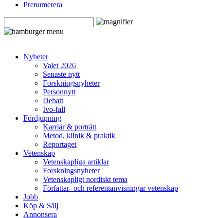
Prenumerera
Nyheter
Valet 2026
Senaste nytt
Forskningsnyheter
Personnytt
Debatt
Ivo-fall
Fördjupning
Karriär & porträtt
Metod, klinik & praktik
Reportaget
Vetenskap
Vetenskapliga artiklar
Forskningsnyheter
Vetenskapligt nordiskt tema
Författar- och referentanvisningar vetenskap
Jobb
Köp & Sälj
Annonsera