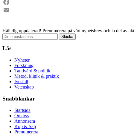
LinkedIn
Facebook
Email
Håll dig uppdaterad!
Prenumerera på vårt nyhetsbrev och ta del av akt
Läs
Nyheter
Forskning
Tandvård & politik
Metod, klinik & praktik
Ivo-fall
Vetenskap
Snabblänkar
Startsida
Om oss
Annonsera
Köp & Sälj
Prenumerera