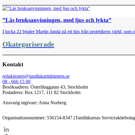
”Läs bruksanvisningen, med ljus och lykta”
I lucka 22 bjuder Martin Janda på ett tips från protetikens värld, som o
Okategoriserade
Kontakt
redaktionen@tandlakartidningen.se
08 - 666 15 00
Besöksadress: Österlånggatan 43, Stockholm
Postadress: Box 1217, 111 82 Stockholm
Ansvarig utgivare: Anna Norberg
Organisationsnummer: 556154-8347 (Tandläkarnas Serviceaktiebolag