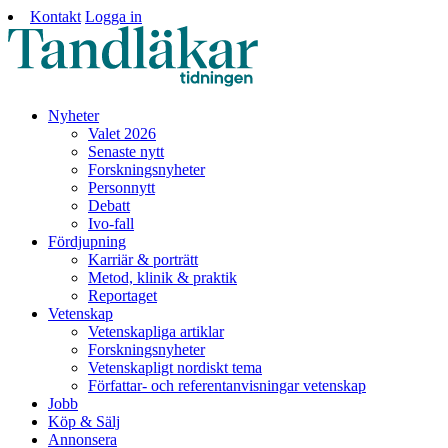
Kontakt
Logga in
Nyheter
Valet 2026
Senaste nytt
Forskningsnyheter
Personnytt
Debatt
Ivo-fall
Fördjupning
Karriär & porträtt
Metod, klinik & praktik
Reportaget
Vetenskap
Vetenskapliga artiklar
Forskningsnyheter
Vetenskapligt nordiskt tema
Författar- och referentanvisningar vetenskap
Jobb
Köp & Sälj
Annonsera