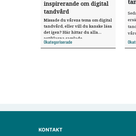
ta
inspirerande om digital
tandvård
Seda
ersä
Missade du vårens tema om digital
tandvård, eller vill du kanske läsa
tand
det igen? Här hittar du alla
vår
artiklarna samlade.
sökt
Okategoriserade
Okat
dist
KONTAKT