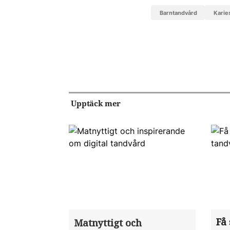
barntandvård
kari
Upptäck mer
Få 
Matnyttigt och