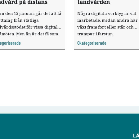
ndvård på distans
tandvården
n den 15 januari går det att få
Några digitala verktyg är väl
ttning från statliga
inarbetade, medan andra har
vårdsstödet för vissa digitala
växt fram fort eller står och
dmöten. Men än är det få som
trampar i farstun.
 ersättning för tandvård på
Tandläkartidningen har kartl
egoriserade
Okategoriserade
ans.
hur digital den svenska
tandvården är.
L