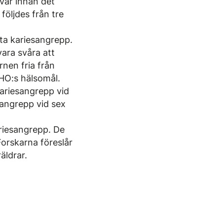
kvar innan det
följdes från tre
sta kariesangrepp.
ara svåra att
rnen fria från
WHO:s hälsomål.
ariesangrepp vid
sangrepp vid sex
ariesangrepp. De
Forskarna föreslår
äldrar.