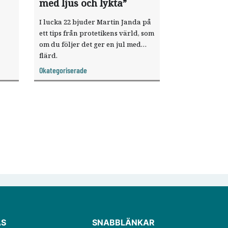
med ljus och lykta”
I lucka 22 bjuder Martin Janda på
ett tips från protetikens värld, som
om du följer det ger en jul med
flärd.
agt
Okategoriserade
ÄS
SNABBLÄNKAR