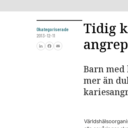
Tidig k
Okategoriserade
2013-12-11
angre
LinkedIn
Facebook
Email
Barn med k
mer än dub
kariesangr
Världshälsoorgani