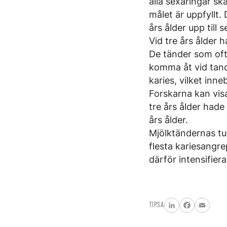
alla sexåringar sk
målet är uppfyllt.
års ålder upp till s
Vid tre års ålder 
De tänder som oft
komma åt vid tandb
karies, vilket inn
Forskarna kan vis
tre års ålder hade
års ålder.
Mjölktändernas tu
flesta kariesangre
därför intensifier
TIPSA
LinkedIn
Facebook
Email