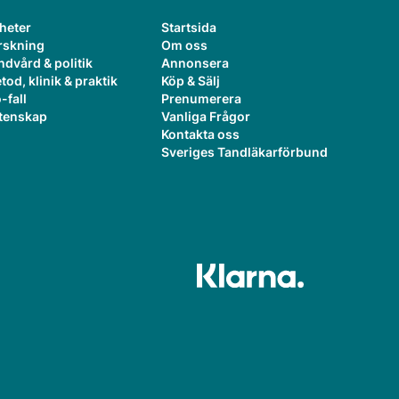
heter
Startsida
rskning
Om oss
ndvård & politik
Annonsera
tod, klinik & praktik
Köp & Sälj
-fall
Prenumerera
tenskap
Vanliga Frågor
Kontakta oss
Sveriges Tandläkarförbund