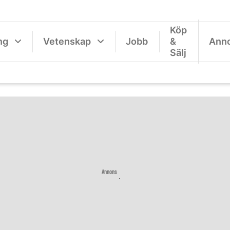
Köp
ng
Vetenskap
Jobb
&
Ann
Sälj
Annons