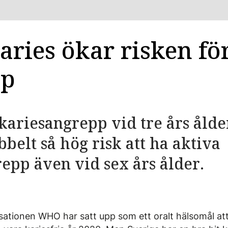
aries ökar risken fö
pp
ariesangrepp vid tre års ålde
belt så hög risk att ha aktiva
epp även vid sex års ålder.
sationen WHO har satt upp som ett oralt hälsomål at