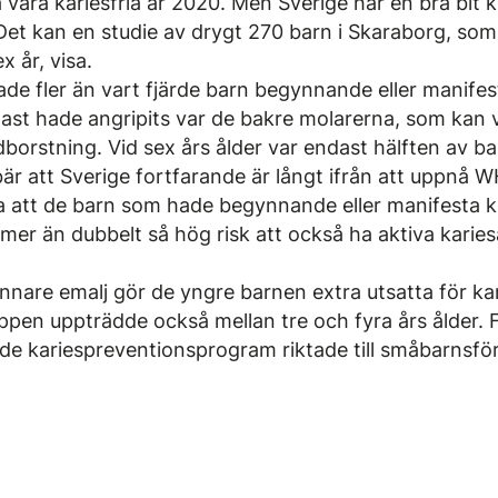
a vara kariesfria år 2020. Men Sverige har en bra bit 
 Det kan en studie av drygt 270 barn i Skaraborg, som 
ex år, visa.
hade fler än vart fjärde barn begynnande eller manife
ast hade angripits var de bakre molarerna, som kan v
orstning. Vid sex års ålder var endast hälften av ba
ebär att Sverige fortfarande är långt ifrån att uppnå 
a att de barn som hade begynnande eller manifesta k
 mer än dubbelt så hög risk att också ha aktiva karie
nnare emalj gör de yngre barnen extra utsatta för k
ppen uppträdde också mellan tre och fyra års ålder. 
ade kariespreventionsprogram riktade till småbarnsför­