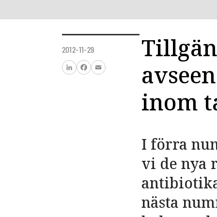
Tillgä
2012-11-29
avseen
LinkedIn
Facebook
Email
inom t
I förra nu
vi de nya
antibiotik
nästa num