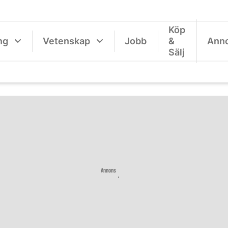
Köp
ng
Vetenskap
Jobb
&
Ann
Sälj
Annons