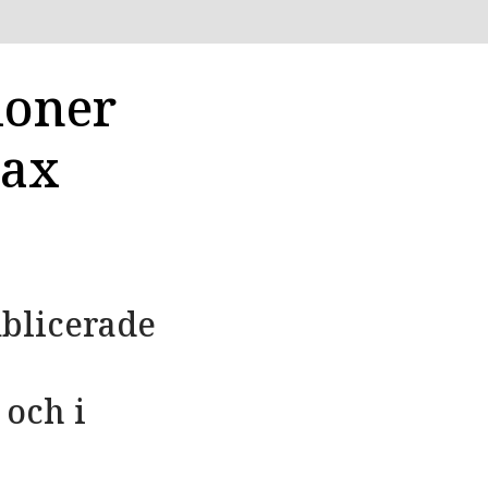
ioner
lax
ublicerade
 och i