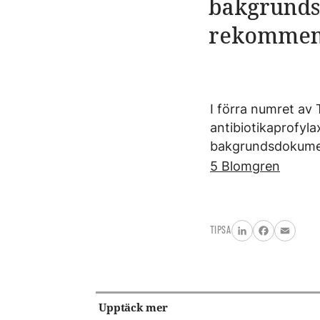
bakgrunds
rekommen
I förra numret av
antibiotikaprofyla
bakgrundsdokumen
5 Blomgren
TIPSA
LinkedIn
Facebook
Email
Upptäck mer