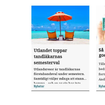
Så
Utlandet toppar
go
tandläkarnas
semesterval
Till
bed
Utlandsresor är tandläkarnas
förstahandsval under semestern.
fort
Samtidigt väljer många att stanna
And
hemma – och en av sju har inte
ökat
Nyheter
Nyhe
haft någon sommarledighet alls,
enligt "månadens fråga".