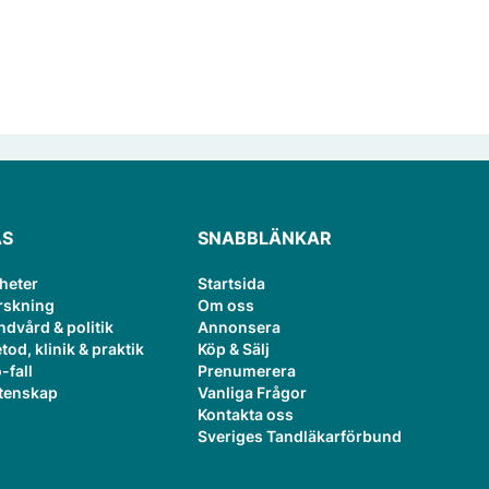
ÄS
SNABBLÄNKAR
heter
Startsida
rskning
Om oss
ndvård & politik
Annonsera
tod, klinik & praktik
Köp & Sälj
-fall
Prenumerera
tenskap
Vanliga Frågor
Kontakta oss
Sveriges Tandläkarförbund