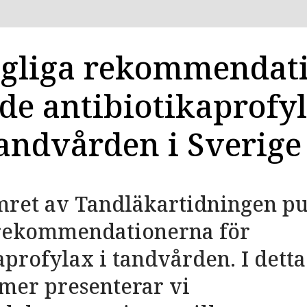
ngliga rekommendat
de antibiotikaprofy
andvården i Sverige
mret av Tandläkartidningen p
 rekommendationerna för
aprofylax i tandvården. I detta
mer presenterar vi