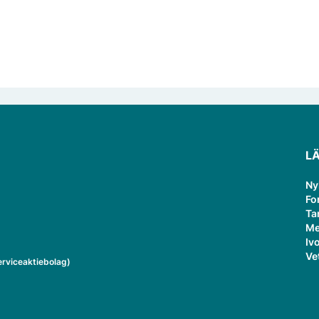
L
Ny
Fo
Ta
Me
Ivo
Ve
rviceaktiebolag)