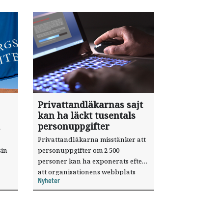
Privattandläkarnas sajt
kan ha läckt tusentals
personuppgifter
Privattandläkarna misstänker att
sin
personuppgifter om 2 500
personer kan ha exponerats efter
att organisationens webbplats
Nyheter
till
utnyttjats genom en sårbarhet i ett
or.
publiceringsverktyg.