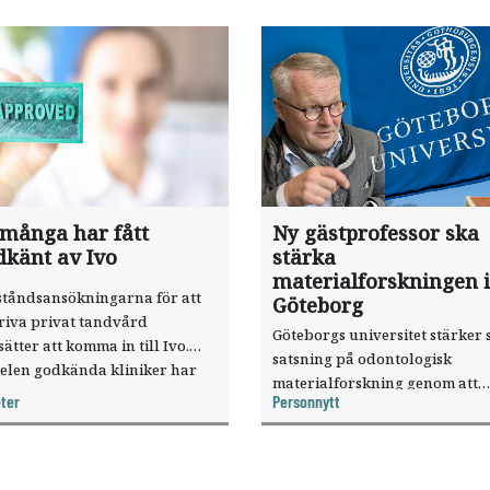
 många har fått
Ny gästprofessor ska
dkänt av Ivo
stärka
materialforskningen i
ståndsansökningarna för att
Göteborg
riva privat tandvård
Göteborgs universitet stärker 
sätter att komma in till Ivo.
satsning på odontologisk
elen godkända kliniker har
materialforskning genom att
, visar nya siffror.
ter
Personnytt
knyta forskaren Pekka Vallittu 
verksamheten som gästprofess