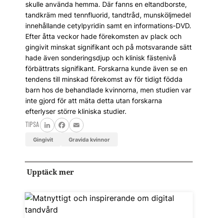
skulle använda hemma. Där fanns en eltandborste,
tandkräm med tennfluorid, tandtråd, munsköljmedel
innehållande cetylpyridin samt en informations-DVD.
Efter åtta veckor hade förekomsten av plack och
gin­givit minskat signifikant och på motsvarande sätt
hade även sonderingsdjup och klinisk fästenivå
förbättrats signifikant. Forskarna kunde även se en
tendens till minskad förekomst av för tidigt födda
barn hos de behandlade kvinnorna, men studien var
inte gjord för att mäta detta utan forskarna
efterlyser större kliniska studier.
TIPSA
LinkedIn
Facebook
Email
gingivit
gravida kvinnor
Upptäck mer