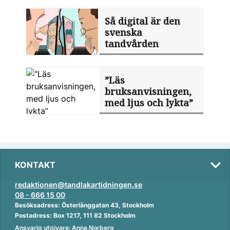
Så digital är den
svenska
tandvården
”Läs
bruksanvisningen,
med ljus och lykta”
KONTAKT
redaktionen@tandlakartidningen.se
08 - 666 15 00
Besöksadress: Österlånggatan 43, Stockholm
Postadress: Box 1217, 111 82 Stockholm
Ansvarig utgivare: Anna Norberg