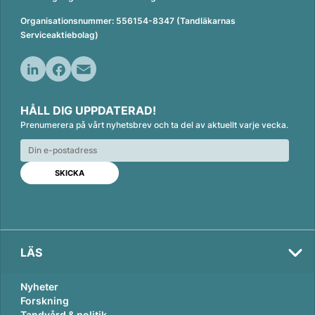
Organisationsnummer: 556154-8347 (Tandläkarnas
Serviceaktiebolag)
L
F
E
i
a
m
HÅLL DIG UPPDATERAD!
n
c
a
Prenumerera på vårt nyhetsbrev och ta del av aktuellt varje vecka.
k
e
i
e
b
l
d
o
I
o
n
k
LÄS
Nyheter
Forskning
Tandvård & politik