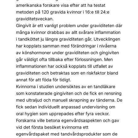
amerikanska forskare visa efter att ha testat
metoden på 120 gravida kvinnor i 16:e till 24:e
graviditetsveckan.
Gingivit är ett vanligt problem under graviditeten där
många kvinnor drabbas av allt svårare inflammation
i tandköttet ju längre graviditeten går. Utvecklingen
har kopplats samman med förändringar i nivåerna
av könshormoner under graviditeten och gingiviten
går väldigt ofta tillbaka efter förlossningen. Men
inflammationen har också kopplats till utfallet av
graviditeten och betraktas som en riskfaktor bland
annat för att föda för tidigt.
Kvinnorna i studien undersöktes av en tandläkare
som konstaterade gingiviten och de fick en rensning
med ultraljud och manuell skrapning av tänderna. De
fick sedan individuellt anpassad undervisning om
oral hygien som upprepades efter fyra veckor.
Forskarna ville betona egenvårdsaspekten och gav
vid det första besöket kvinnorna ett
egenvårdspaket med tandvårdsprodukter som de