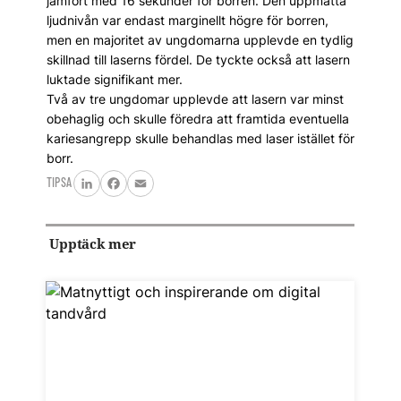
jämfört med 16 sekunder för borren. Den uppmätta
ljudnivån var endast marginellt högre för borren,
men en majoritet av ungdomarna upplevde en tydlig
skillnad till laserns fördel. De tyckte också att lasern
luktade signifikant mer.
Två av tre ungdomar upplevde att lasern var minst
obehaglig och skulle föredra att framtida eventuella
kariesangrepp skulle behandlas med laser istället för
borr.
TIPSA
LinkedIn
Facebook
Email
Upptäck mer