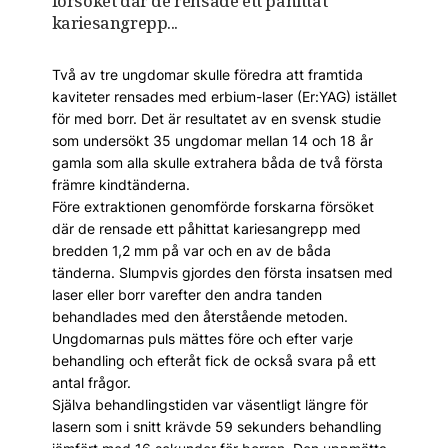
försöket där de rensade ett påhittat
kariesangrepp...
Två av tre ungdomar skulle föredra att framtida
kaviteter rensades med erbium-laser (Er:YAG) istället
för med borr. Det är resultatet av en svensk studie
som undersökt 35 ungdomar mellan 14 och 18 år
gamla som alla skulle extrahera båda de två första
främre kindtänderna.
Före extraktionen genomförde forskarna försöket
där de rensade ett påhittat kariesangrepp med
bredden 1,2 mm på var och en av de båda
tänderna. Slumpvis gjordes den första insatsen med
laser eller borr varefter den andra tanden
behandlades med den återstående metoden.
Ungdomarnas puls mättes före och efter varje
behandling och efteråt fick de också svara på ett
antal frågor.
Själva behandlingstiden var väsentligt längre för
lasern som i snitt krävde 59 sekunders behandling