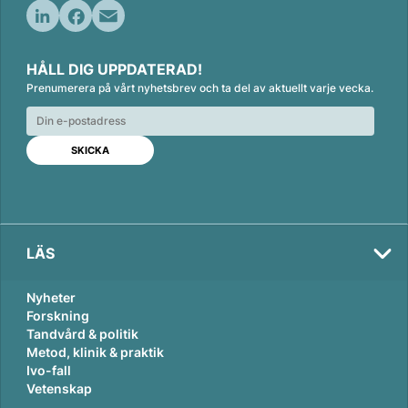
L
F
E
i
a
m
HÅLL DIG UPPDATERAD!
n
c
a
Prenumerera på vårt nyhetsbrev och ta del av aktuellt varje vecka.
k
e
i
e
b
l
d
o
I
o
n
k
LÄS
Nyheter
Forskning
Tandvård & politik
Metod, klinik & praktik
Ivo-fall
Vetenskap