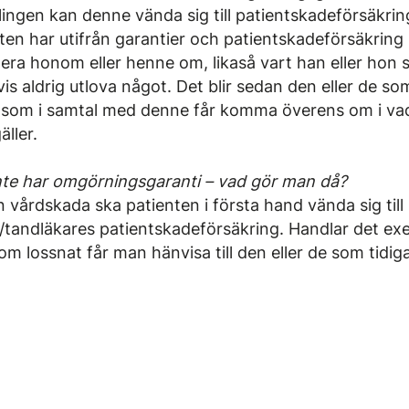
ingen kan denne vända sig till patientskadeförsäkrin
nten har utifrån garantier och patientskadeförsäkrin
mera honom eller henne om, likaså vart han eller hon
is aldrig utlova något. Det blir sedan den eller de s
e som i samtal med denne får komma överens om i va
ller.
te har omgörningsgaranti – vad gör man då?
 vårdskada ska patienten i första hand vända sig till
/tandläkares patientskadeförsäkring. Handlar det e
m lossnat får man hänvisa till den eller de som tidig