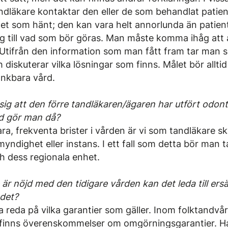
ndläkare kontaktar den eller de som behandlat patient
det som hänt; den kan vara helt annorlunda än patient
ng till vad som bör göras. Man måste komma ihåg att a
 Utifrån den information som man fått fram tar man 
diskuterar vilka lösningar som finns. Målet bör alltid
änkbara vård.
ig att den förre tandläkaren/ägaren har utfört odonto
ad gör man då?
a, frekventa brister i vården är vi som tandläkare sk
t myndighet eller instans. I ett fall som detta bör man
h dess regionala enhet.
är nöjd med den tidigare vården kan det leda till ers
det?
 ta reda på vilka garantier som gäller. Inom folktandv
finns överenskommelser om omgörningsgarantier. Ha