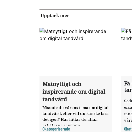
Upptäck mer
Få 
Matnyttigt och
ta
inspirerande om digital
tandvård
Seda
ersä
Missade du vårens tema om digital
tandvård, eller vill du kanske läsa
tand
det igen? Här hittar du alla
vår
artiklarna samlade.
sökt
Okategoriserade
Okat