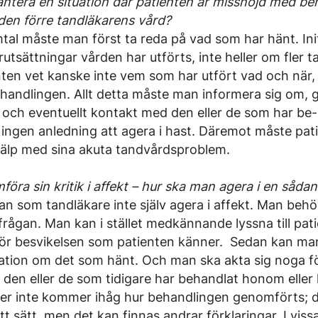
ntera en situation där patienten är missnöjd med b
 den förre tandläkarens vård?
tal måste man först ta reda på vad som har hänt. Init
rutsättningar vården har utförts, inte heller om fler t
nten vet kanske inte vem som har utfört vad och när,
ehandlingen. Allt detta måste man informera sig om,
 och eventuellt kontakt med den eller de som har be
s ingen anledning att agera i hast. Däremot måste pat
hjälp med sina akuta tandvårdsproblem.
föra sin kritik i affekt – hur ska man agera i en sådan
an som tandläkare inte själv agera i affekt. Man behöv
sakfrågan. Man kan i stället medkännande lyssna till pat
 för besvikelsen som patienten känner. Sedan kan man
tion om det som hänt. Och man ska akta sig noga för
a den eller de som tidigare har behandlat honom eller
ter inte kommer ihåg hur behandlingen genomförts; 
t sätt, men det kan finnas andrar förklaringar. I vissa