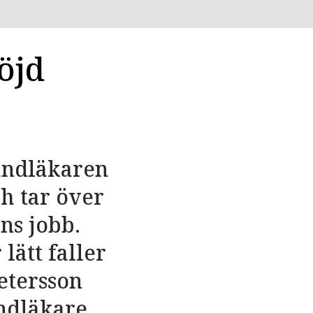
öjd
tandläkaren
h tar över
ns jobb.
lätt faller
etersson
ndläkare