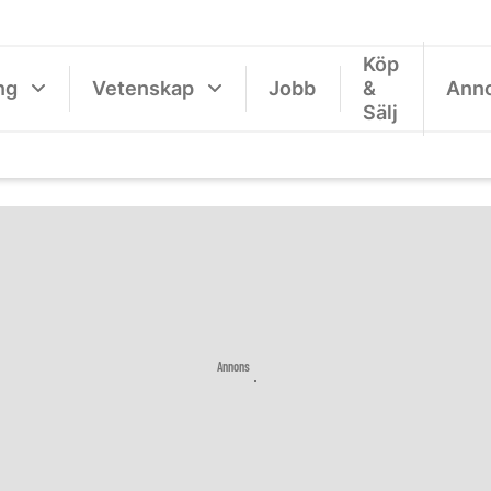
Köp
ng
Vetenskap
Jobb
&
Ann
Sälj
Annons