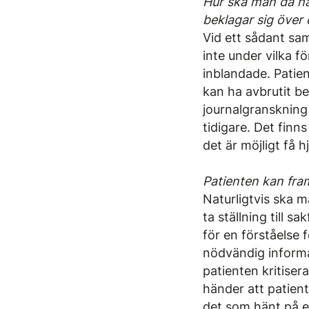
Hur ska man då ha
beklagar sig över
Vid ett sådant sam
inte under vilka fö
inblandade. Patie
kan ha avbrutit b
journalgranskning
tidigare. Det finn
det är möjligt få 
Patienten kan fram
Naturligtvis ska m
ta ställning till 
för en förståelse
nödvändig informa
patienten kritiser
händer att patien
det som hänt på et