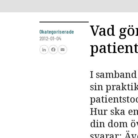
Vad gö
Okategoriserade
2012-01-04
patien
LinkedIn
Facebook
Email
I samband 
sin prakti
patientsto
Hur ska en
din dom ö
svarar: Ä