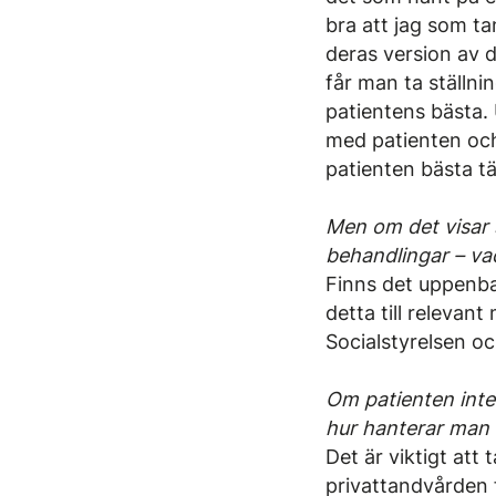
bra att jag som ta
deras version av 
får man ta ställni
patientens bästa.
med patienten och 
patienten bästa t
Men om det visar s
behandlingar – v
Finns det uppenbar
detta till relevan
Socialstyrelsen oc
Om patienten inte 
hur hanterar man 
Det är viktigt att
privattandvården 