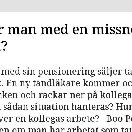
r man med en missn
t?
med sin pensionering säljer 
k. En ny tandläkare kommer oc
cken och rackar ner på kollega
 sådan situation hanteras? Hur 
ver en kollegas arbete? Boo P
ven om man har arbetat som ta