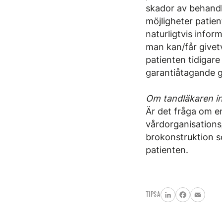
skador av behandl
möjligheter patie
naturligtvis infor
man kan/får givetv
patienten tidigar
garantiåtagande gä
Om tandläkaren in
Är det fråga om en
vårdorganisations
brokonstruktion so
patienten.
TIPSA
LinkedIn
Facebook
Email