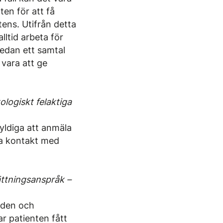
en för att få
ens. Utifrån detta
lltid arbeta för
sedan ett samtal
 vara att ge
logiskt felaktiga
yldiga att anmäla
 ta kontakt med
ättningsanspråk –
ården och
r patienten fått