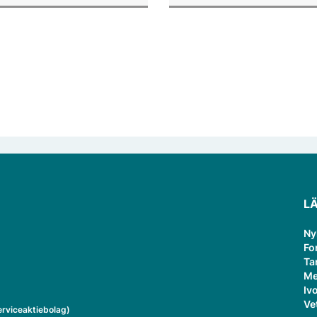
ans.
hur digital den svenska
tandvården är.
L
Ny
Fo
Ta
Me
Ivo
Ve
rviceaktiebolag)