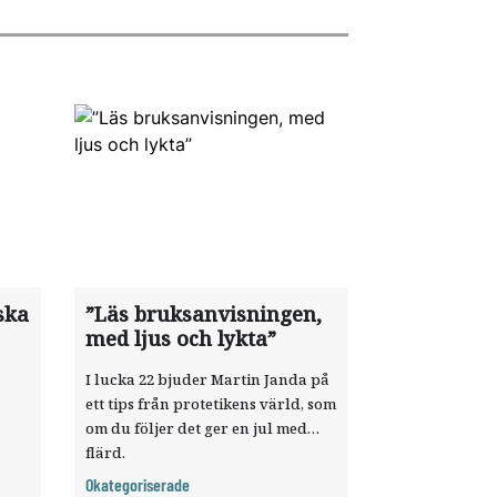
ska
”Läs bruksanvisningen,
med ljus och lykta”
I lucka 22 bjuder Martin Janda på
ett tips från protetikens värld, som
om du följer det ger en jul med
flärd.
agt
Okategoriserade