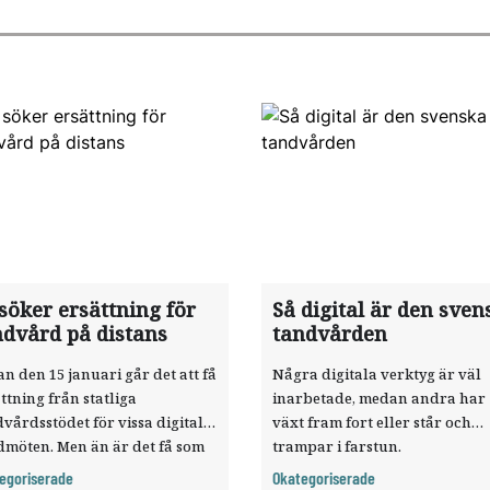
söker ersättning för
Så digital är den sven
ndvård på distans
tandvården
n den 15 januari går det att få
Några digitala verktyg är väl
ttning från statliga
inarbetade, medan andra har
vårdsstödet för vissa digitala
växt fram fort eller står och
dmöten. Men än är det få som
trampar i farstun.
 ersättning för tandvård på
Tandläkartidningen har kartl
egoriserade
Okategoriserade