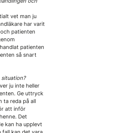
ehandlingen och
ialt vet man ju
andläkare har varit
 och patienten
 genom
-handlat patienten
ienten så snart
 situation?
er ju inte heller
ienten. Ge uttryck
 ta reda på all
 att inför
 henne. Det
de kan ha upplevt
 fall kan det vara