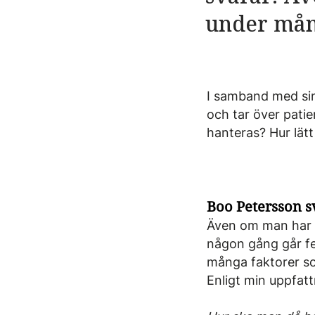
under mång
I samband med sin
och tar över pati
hanteras? Hur lätt
Boo Petersson s
Även om man har a
någon gång går fel
många faktorer som
Enligt min uppfatt