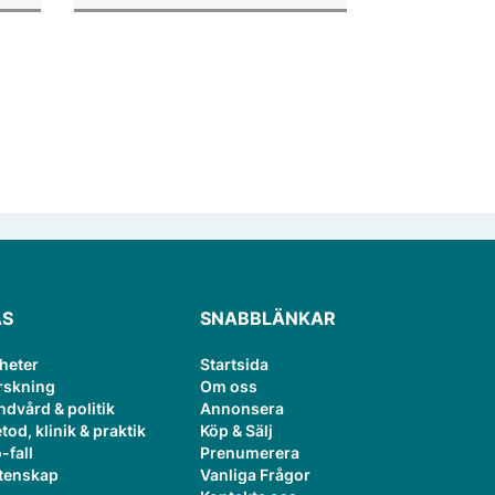
ÄS
SNABBLÄNKAR
heter
Startsida
rskning
Om oss
ndvård & politik
Annonsera
tod, klinik & praktik
Köp & Sälj
-fall
Prenumerera
tenskap
Vanliga Frågor