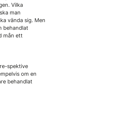
gen. Vilka
g ska man
 ska vända sig. Men
om behandlat
d mån ett
 re-spektive
xempelvis om en
are behandlat