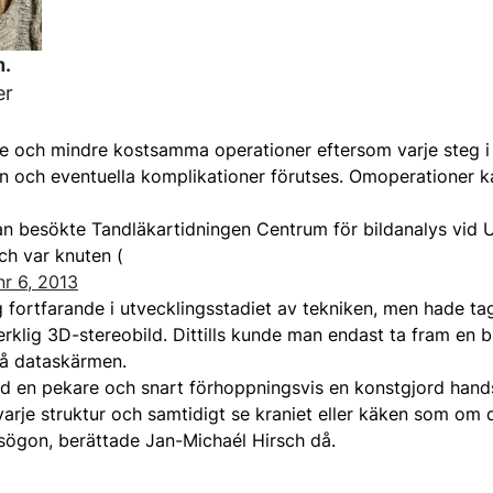
h.
er
re och mindre kostsamma operationer eftersom varje steg i
nan och eventuella komplikationer förutses. Omoperationer 
an besökte Tandläkartidningen Centrum för bildanalys vid U
ch var knuten (
nr 6, 2013
 fortfarande i utvecklingsstadiet av tekniken, men hade ta
rklig 3D-stereobild. Dittills kunde man endast ta fram en 
på dataskärmen.
ed en pekare och snart förhoppningsvis en konstgjord hand
arje struktur och samtidigt se kraniet eller käken som om 
sögon, berättade Jan-Michaél Hirsch då.