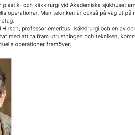
r plastik- och käkkirurgi vid Akademiska sjukhuset a
uella operationer. Men tekniken är också på väg ut på
retag.
l Hirsch, professor emeritus i käkkirurgi och en av d
etat med att ta fram utrustningen och tekniken, kommer
tuella operationer framöver.