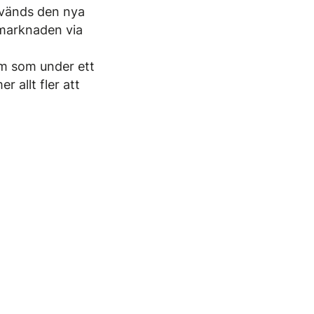
nvänds den nya
 marknaden via
em som under ett
 allt fler att