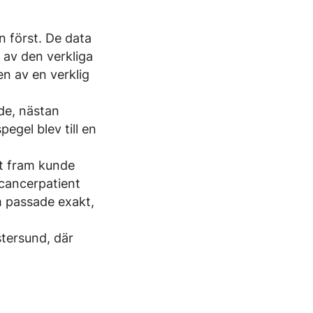
n först. De data
 av den verkliga
en av en verklig
de, nästan
egel blev till en
tt fram kunde
 cancerpatient
om passade exakt,
stersund, där