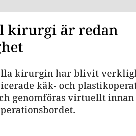
l kirurgi är redan
ghet
lla kirurgin har blivit verklig
icerade käk- och plastikopera
ch genomföras virtuellt innan
operationsbordet.