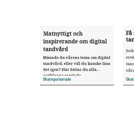
Få 
Matnyttigt och
ta
inspirerande om digital
tandvård
Seda
ersä
Missade du vårens tema om digital
tandvård, eller vill du kanske läsa
tand
det igen? Här hittar du alla
vår
artiklarna samlade.
sökt
Okategoriserade
Okat
dist