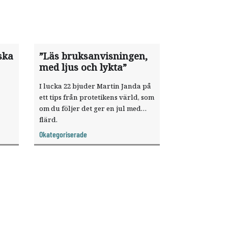
ska
”Läs bruksanvisningen,
med ljus och lykta”
I lucka 22 bjuder Martin Janda på
ett tips från protetikens värld, som
om du följer det ger en jul med
flärd.
agt
Okategoriserade