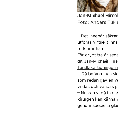
Jan-Michaél Hirsc
Foto: Anders Tukl
– Det innebär säkra
utföras virtuellt in
förklarar han.
För drygt tre år sed
dit Jan-Michaél Hirs
Tandläkartidningen 
). Då befann man sig
som redan gav en ve
vridas och vändas 
– Nu kan vi gå in m
kirurgen kan känna v
genom speciella gla