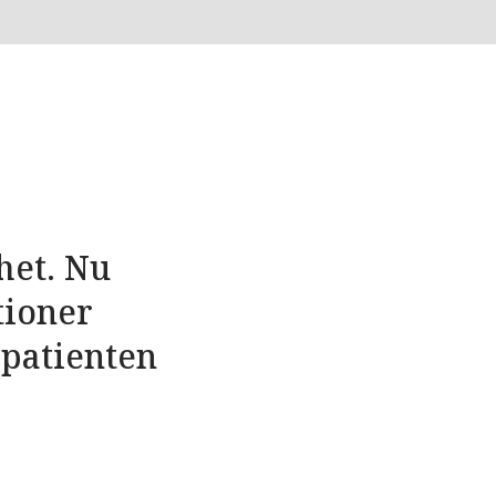
het. Nu
tioner
 patienten