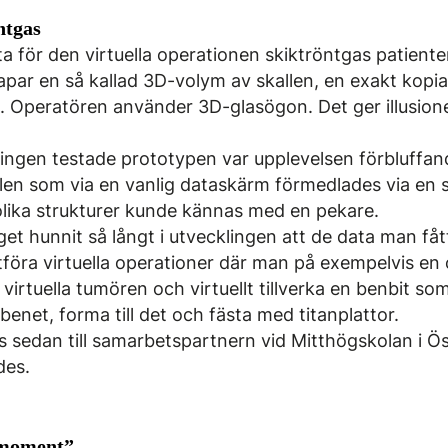
ntgas
ta för den virtuella operationen skiktröntgas patiente
par en så kallad 3D-volym av skallen, en exakt kopia
n. Operatören använder 3D-glasögon. Det ger illusion
ingen testade prototypen var upplevelsen förbluffan
en som via en vanlig dataskärm förmedlades via en sp
 olika strukturer kunde kännas med en pekare.
et hunnit så långt i utvecklingen att de data man få
utföra virtuella operationer där man på exempelvis en
virtuella tumören och virtuellt tillverka en benbit s
enet, forma till det och fästa med titanplattor.
s sedan till samarbetspartnern vid Mitthögskolan i Ö
des.
 moment”