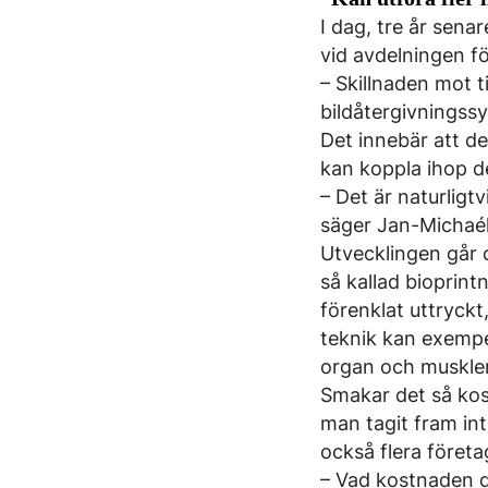
I dag, tre år sena
vid avdelningen fö
– Skillnaden mot t
bildåtergivningssy
Det innebär att de
kan koppla ihop d
– Det är naturligtv
säger Jan-Michaél
Utvecklingen går o
så kallad bioprint
förenklat uttryckt
teknik kan exempel
organ och muskle
Smakar det så kos
man tagit fram int
också flera föret
– Vad kostnaden då