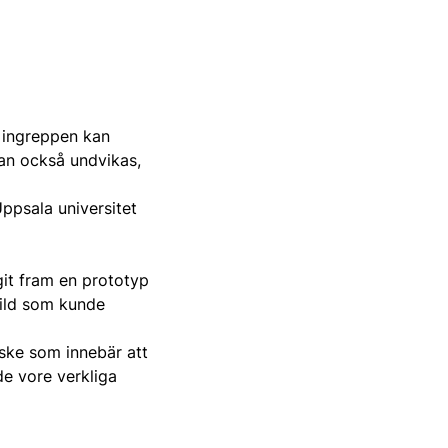
 ingreppen kan
kan också undvikas,
ppsala universitet
git fram en prototyp
bild som kunde
ske som innebär att
de vore verkliga