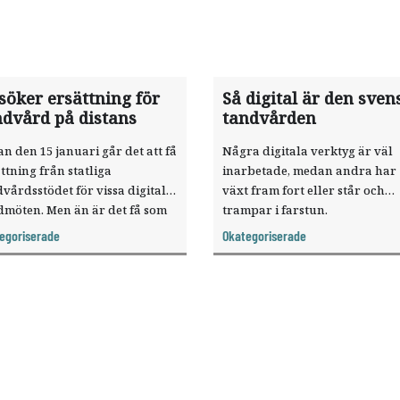
söker ersättning för
Så digital är den sven
ndvård på distans
tandvården
n den 15 januari går det att få
Några digitala verktyg är väl
ttning från statliga
inarbetade, medan andra har
vårdsstödet för vissa digitala
växt fram fort eller står och
dmöten. Men än är det få som
trampar i farstun.
 ersättning för tandvård på
Tandläkartidningen har kartl
egoriserade
Okategoriserade
ans.
hur digital den svenska
tandvården är.