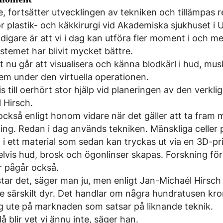
re, fortsätter utvecklingen av tekniken och tillämpas r
r plastik- och käkkirurgi vid Akademiska sjukhuset i 
idigare är att vi i dag kan utföra fler moment i och me
stemet har blivit mycket bättre.
t nu går att visualisera och känna blodkärl i hud, mus
em under den virtuella operationen.
is till oerhört stor hjälp vid planeringen av den verkl
 Hirsch.
ckså enligt honom vidare när det gäller att ta fram m
ning. Redan i dag används tekniken. Mänskliga celler
, i ett material som sedan kan tryckas ut via en 3D-p
vis hud, brosk och ögonlinser skapas. Forskning för 
r pågår också.
tar det, säger man ju, men enligt Jan-Michaél Hirsch
e särskilt dyr. Det handlar om några hundratusen kro
ag ute på marknaden som satsar på liknande teknik.
 blir vet vi ännu inte, säger han.