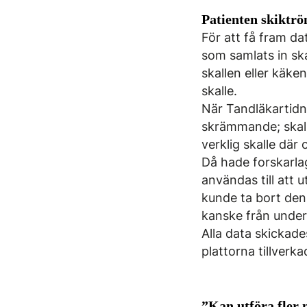
Patienten skiktrö
För att få fram da
som samlats in ska
skallen eller käke
skalle.
När Tandläkartidn
skrämmande; skall
verklig skalle där
Då hade forskarlag
användas till att 
kunde ta bort den 
kanske från underb
Alla data skickade
plattorna tillverka
”Kan utföra fler