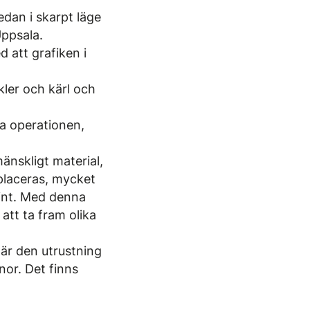
edan i skarpt läge
Uppsala.
d att grafiken i
kler och kärl och
iga operationen,
änskligt material,
 placeras, mycket
rint. Med denna
att ta fram olika
 är den utrustning
nor. Det finns