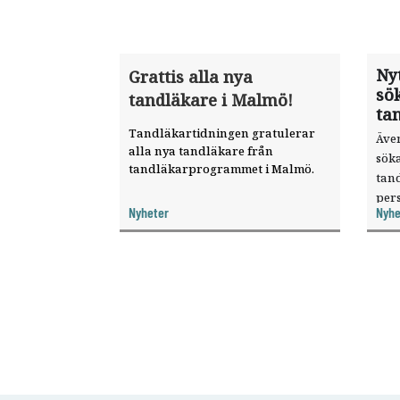
Nyt
Grattis alla nya
sök
tandläkare i Malmö!
ta
Tandläkartidningen gratulerar
Äve
alla nya tandläkare från
söka
tandläkarprogrammet i Malmö.
tan
pers
Nyheter
Nyhe
för
till