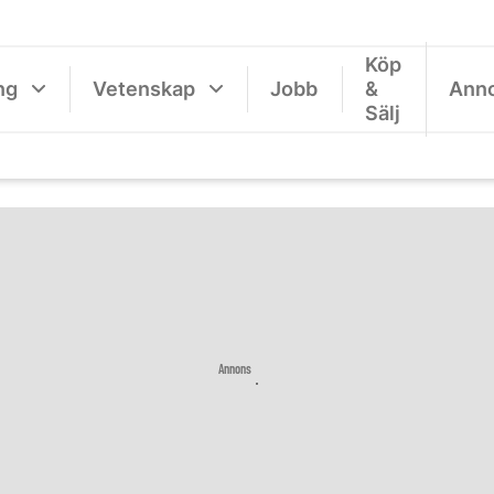
Köp
ng
Vetenskap
Jobb
&
Ann
Sälj
Annons