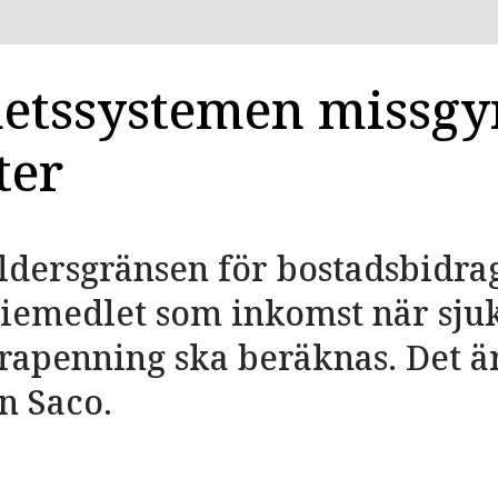
etssystemen missg
ter
ldersgränsen för bostadsbidra
diemedlet som inkomst när sj
rapenning ska beräknas. Det ä
ån Saco.