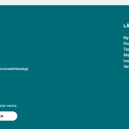
L
Ny
Fo
Ta
Me
Ivo
Ve
rviceaktiebolag)
arje vecka.