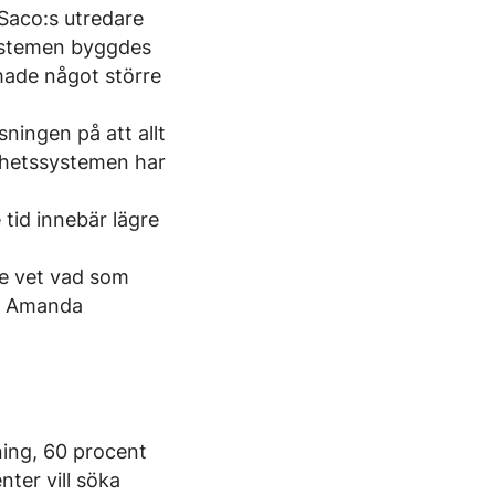
 Saco:s utredare
systemen byggdes
 hade något större
ningen på att allt
gghetssystemen har
 tid innebär lägre
te vet vad som
ger Amanda
ning, 60 procent
ter vill söka