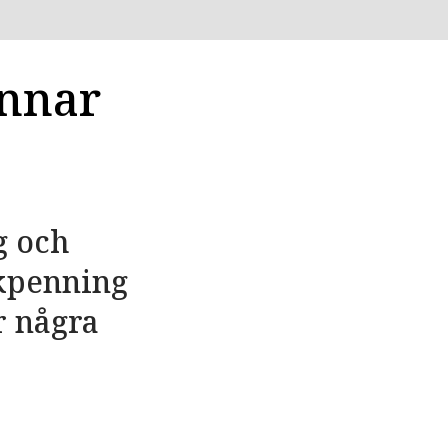
ynnar
g och
ukpenning
r några