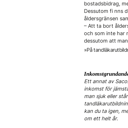
bostadsbidrag, men
Dessutom fi nns de
åldersgränsen samt
– Att ta bort ålde
och som inte har 
dessutom att man 
»På tandläkarutbil
Inkomstgrundande
Ett annat av Saco:
inkomst för jämstä
man sjuk eller stå
tandläkarutbildni
kan du ta igen, m
om ett helt år.