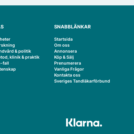
ÄS
SNABBLÄNKAR
heter
Startsida
rskning
Om oss
ndvård & politik
Annonsera
tod, klinik & praktik
Köp & Sälj
-fall
Prenumerera
tenskap
Vanliga Frågor
Kontakta oss
Sveriges Tandläkarförbund