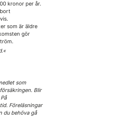
00 kronor per år.
 bort
vis.
ter som är äldre
nkomsten gör
ström.
d.«
emedlet som
försäkringen. Blir
 På
id. Föreläsningar
an du behöva gå