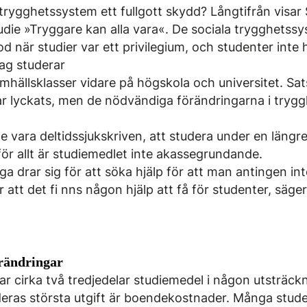
trygghetssystem ett fullgott skydd? Långtifrån visar
udie »Tryggare kan alla vara«. De sociala trygghets
d när studier var ett privilegium, och studenter inte
dag studerar
mhällsklasser vidare på högskola och universitet. Sats
har lyckats, men de nödvändiga förändringarna i try
e vara deltidssjukskriven, att studera under en längre
ör allt är studiemedlet inte akassegrundande.
ga drar sig för att söka hjälp för att man antingen in
ror att det fi nns någon hjälp att få för studenter, sä
rändringar
tar cirka två tredjedelar studiemedel i någon utsträck
deras största utgift är boendekostnader. Många studen