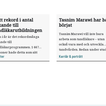
t rekord i antal
Tasnim Marawi har b
ande till
börjat
ndläkarutbildningen
Tasnim Marawi vill inte bara
n i år är det rekordmånga
arbeta som tandläkare – utan
nde till
också vara med och utveckla
dläkarprogrammen. 1 667
tandvården. Redan under stud
oner hade detta som sitt
tiden har hon engagerat sig
ter
Karriär & porträtt
stahandsval vid antagningen
nationellt, och är sedan årsski
 höstterminen.
Studerandeföreningens
centralordförande.