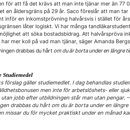
 för att få det krävs att man inte tjänar mer än 77 0
t en åldersgräns på 29 år. Saco föreslår att man tar
 inför en inkomstprövning halvårsvis i stället för års
rsgränsen låter logiskt. Vi har många tandläkarstuden
möjlighet att söka bostadsbidrag. Att halvårspröva i
har mer koll på vad man tjänar, säger Amanda Berg
dningen drabbas du hårt
om du är borta under en längre ti
 Studiemedel
s förslag gäller studiemedlet. I dag behandlas studi
lldhetsbonusen men inte för arbetslöshets- eller sjuk
r utan jobb efter utbildningen står man utan pengar. –
ngen drabbas du hårt om du är borta under en längre t
en missar du för mycket praktiskt under en månad k