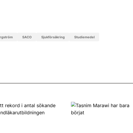
ergström
SACO
sjukförsäkring
studiemedel