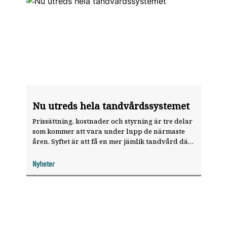
Nu utreds hela tandvårds­systemet
Prissättning, kostnader och styrning är tre delar
som kommer att vara under lupp de närmaste
åren. Syftet är att få en mer jämlik tandvård där
fler går till tandläkaren för förebyggande
undersökningar.
Nyheter