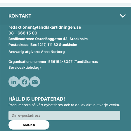
KONTAKT
redaktionen@tandlakartidningen.se
08 - 666 15 00
Besöksadress: Österlånggatan 43, Stockholm
Postadress: Box 1217, 111 82 Stockholm
Ansvarig utgivare: Anna Norberg
Organisationsnummer: 556154-8347 (Tandläkarnas
Serviceaktiebolag)
L
F
E
i
a
m
HÅLL DIG UPPDATERAD!
n
c
a
Prenumerera på vårt nyhetsbrev och ta del av aktuellt varje vecka.
k
e
i
e
b
l
d
o
I
o
n
k