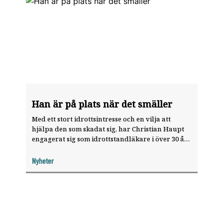
Han är på plats när det smäller
Med ett stort idrottsintresse och en vilja att
hjälpa den som skadat sig, har Christian Haupt
engagerat sig som idrottstandläkare i över 30 år.
På plats i båset, i den egna praktiken, och i flera
forskningsprojekt.
Nyheter