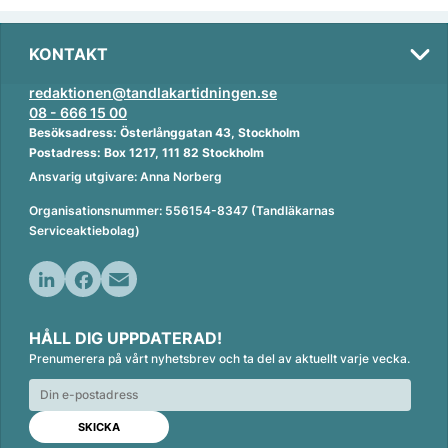
KONTAKT
redaktionen@tandlakartidningen.se
08 - 666 15 00
Besöksadress: Österlånggatan 43, Stockholm
Postadress: Box 1217, 111 82 Stockholm
Ansvarig utgivare: Anna Norberg
Organisationsnummer: 556154-8347 (Tandläkarnas
Serviceaktiebolag)
L
F
E
i
a
m
HÅLL DIG UPPDATERAD!
n
c
a
Prenumerera på vårt nyhetsbrev och ta del av aktuellt varje vecka.
k
e
i
e
b
l
d
o
I
o
n
k