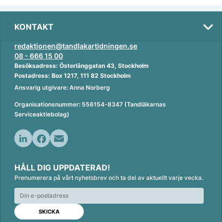
KONTAKT
redaktionen@tandlakartidningen.se
08 - 666 15 00
Besöksadress: Österlånggatan 43, Stockholm
Postadress: Box 1217, 111 82 Stockholm
Ansvarig utgivare: Anna Norberg
Organisationsnummer: 556154-8347 (Tandläkarnas
Serviceaktiebolag)
L
F
E
i
a
m
HÅLL DIG UPPDATERAD!
n
c
a
Prenumerera på vårt nyhetsbrev och ta del av aktuellt varje vecka.
k
e
i
e
b
l
d
o
I
o
n
k