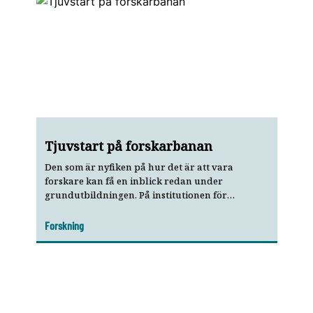
Tjuvstart på forskarbanan
Den som är nyfiken på hur det är att vara
forskare kan få en inblick redan under
grundutbildningen. På institutionen för
odontologi i Göteborg har man till exempel
satsat på så kallade amanuenstjänster för att
Forskning
locka studenter till forskningen.