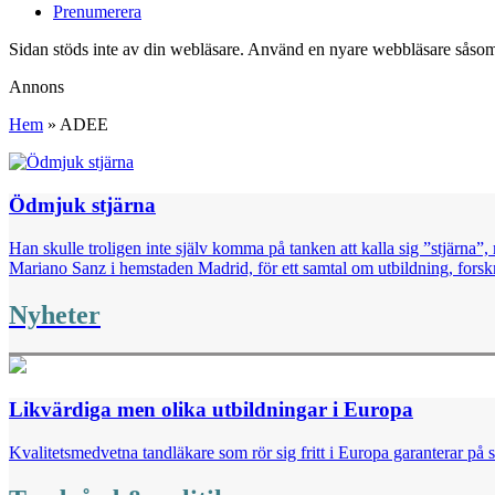
Prenumerera
Sidan stöds inte av din webläsare. Använd en nyare webbläsare såsom
Annons
Hem
»
ADEE
Ödmjuk stjärna
Han skulle troligen inte själv komma på tanken att kalla sig ”stjärna
Mariano Sanz i hemstaden Madrid, för ett samtal om utbildning, fors
Nyheter
Likvärdiga men olika utbildningar i Europa
Kvalitetsmedvetna tandläkare som rör sig fritt i Europa garanterar på s