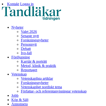
Kontakt
Logga in
Nyheter
Valet 2026
Senaste nytt
Forskningsnyheter
Personnytt
Debatt
Ivo-fall
Fördjupning
Karriär & porträtt
Metod, klinik & praktik
Reportaget
Vetenskap
Vetenskapliga artiklar
Forskningsnyheter
Vetenskapligt nordiskt tema
Författar- och referentanvisningar vetenskap
Jobb
Köp & Sälj
Annonsera