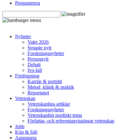
Prenumerera
Nyheter
Valet 2026
Senaste nytt
Forskningsnyheter
Personnytt
Debatt
Ivo-fall
Fördjupning
Karriär & porträtt
Metod, klinik & praktik
Reportaget
Vetenskap
Vetenskapliga artiklar
Forskningsnyheter
Vetenskapligt nordiskt tema
Författar- och referentanvisningar vetenskap
Jobb
Köp & Sälj
Annonsera