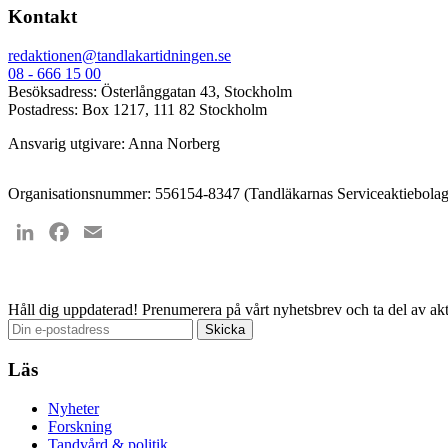
Kontakt
redaktionen@tandlakartidningen.se
08 - 666 15 00
Besöksadress: Österlånggatan 43, Stockholm
Postadress: Box 1217, 111 82 Stockholm
Ansvarig utgivare: Anna Norberg
Organisationsnummer: 556154-8347 (Tandläkarnas Serviceaktiebolag
LinkedIn
Facebook
Email
Håll dig uppdaterad!
Prenumerera på vårt nyhetsbrev och ta del av akt
Läs
Nyheter
Forskning
Tandvård & politik