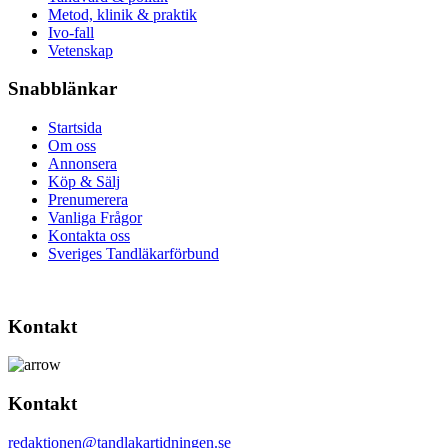
Metod, klinik & praktik
Ivo-fall
Vetenskap
Snabblänkar
Startsida
Om oss
Annonsera
Köp & Sälj
Prenumerera
Vanliga Frågor
Kontakta oss
Sveriges Tandläkarförbund
Kontakt
Kontakt
redaktionen@tandlakartidningen.se