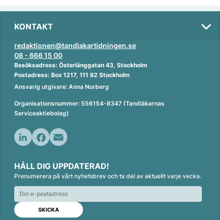
KONTAKT
redaktionen@tandlakartidningen.se
08 - 666 15 00
Besöksadress: Österlånggatan 43, Stockholm
Postadress: Box 1217, 111 82 Stockholm
Ansvarig utgivare: Anna Norberg
Organisationsnummer: 556154-8347 (Tandläkarnas
Serviceaktiebolag)
L
F
E
i
a
m
HÅLL DIG UPPDATERAD!
n
c
a
Prenumerera på vårt nyhetsbrev och ta del av aktuellt varje vecka.
k
e
i
e
b
l
d
o
I
o
n
k