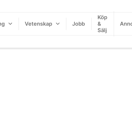
Köp
ng
Vetenskap
Jobb
&
Ann
Sälj