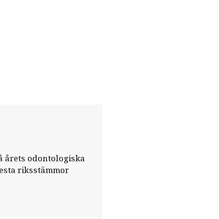
på årets odontologiska
lesta riksstämmor