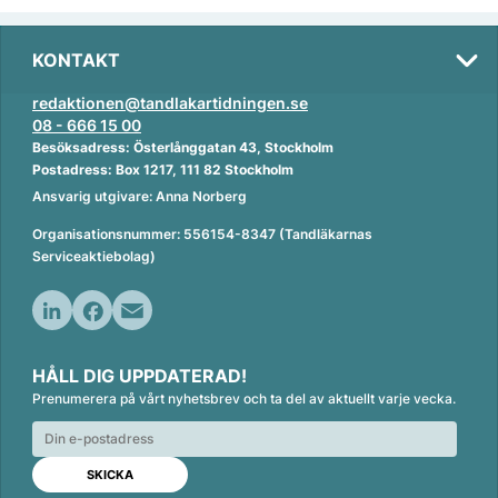
KONTAKT
redaktionen@tandlakartidningen.se
08 - 666 15 00
Besöksadress: Österlånggatan 43, Stockholm
Postadress: Box 1217, 111 82 Stockholm
Ansvarig utgivare: Anna Norberg
Organisationsnummer: 556154-8347 (Tandläkarnas
Serviceaktiebolag)
L
F
E
i
a
m
HÅLL DIG UPPDATERAD!
n
c
a
Prenumerera på vårt nyhetsbrev och ta del av aktuellt varje vecka.
k
e
i
e
b
l
d
o
I
o
n
k