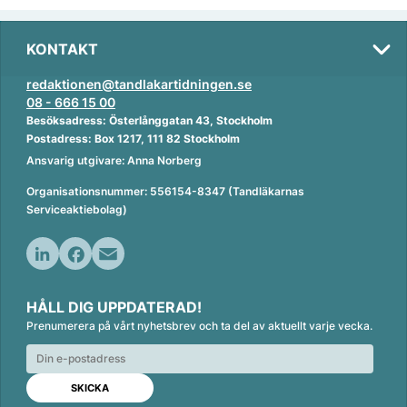
KONTAKT
redaktionen@tandlakartidningen.se
08 - 666 15 00
Besöksadress: Österlånggatan 43, Stockholm
Postadress: Box 1217, 111 82 Stockholm
Ansvarig utgivare: Anna Norberg
Organisationsnummer: 556154-8347 (Tandläkarnas
Serviceaktiebolag)
L
F
E
i
a
m
HÅLL DIG UPPDATERAD!
n
c
a
Prenumerera på vårt nyhetsbrev och ta del av aktuellt varje vecka.
k
e
i
e
b
l
d
o
I
o
n
k