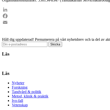
Organisationsnummer: 556154-8347 (Tandläkarnas Serviceaktiebolag
LinkedIn
Facebook
Email
Håll dig uppdaterad!
Prenumerera på vårt nyhetsbrev och ta del av akt
Läs
Läs
Nyheter
Forskning
Tandvård & politik
Metod, klinik & praktik
Ivo-fall
Vetenskap