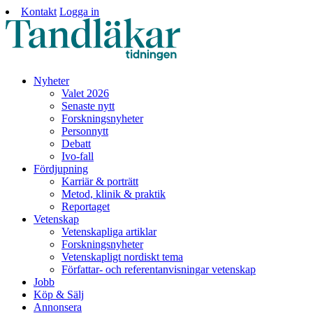
Kontakt
Logga in
Nyheter
Valet 2026
Senaste nytt
Forskningsnyheter
Personnytt
Debatt
Ivo-fall
Fördjupning
Karriär & porträtt
Metod, klinik & praktik
Reportaget
Vetenskap
Vetenskapliga artiklar
Forskningsnyheter
Vetenskapligt nordiskt tema
Författar- och referentanvisningar vetenskap
Jobb
Köp & Sälj
Annonsera