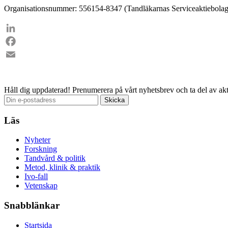
Organisationsnummer: 556154-8347 (Tandläkarnas Serviceaktiebolag
LinkedIn
Facebook
Email
Håll dig uppdaterad!
Prenumerera på vårt nyhetsbrev och ta del av akt
Läs
Nyheter
Forskning
Tandvård & politik
Metod, klinik & praktik
Ivo-fall
Vetenskap
Snabblänkar
Startsida