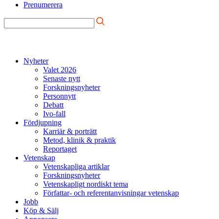
Prenumerera
Nyheter
Valet 2026
Senaste nytt
Forskningsnyheter
Personnytt
Debatt
Ivo-fall
Fördjupning
Karriär & porträtt
Metod, klinik & praktik
Reportaget
Vetenskap
Vetenskapliga artiklar
Forskningsnyheter
Vetenskapligt nordiskt tema
Författar- och referentanvisningar vetenskap
Jobb
Köp & Sälj