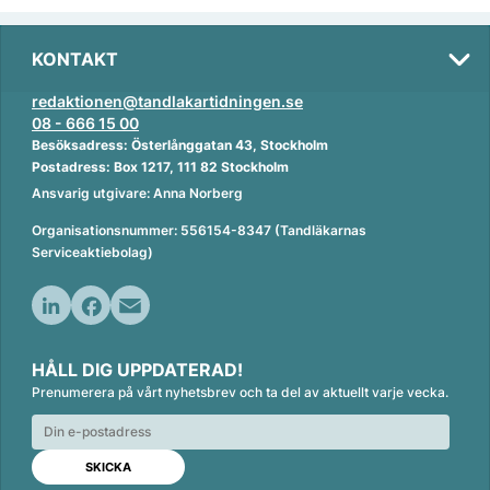
KONTAKT
redaktionen@tandlakartidningen.se
08 - 666 15 00
Besöksadress: Österlånggatan 43, Stockholm
Postadress: Box 1217, 111 82 Stockholm
Ansvarig utgivare: Anna Norberg
Organisationsnummer: 556154-8347 (Tandläkarnas
Serviceaktiebolag)
L
F
E
i
a
m
HÅLL DIG UPPDATERAD!
n
c
a
Prenumerera på vårt nyhetsbrev och ta del av aktuellt varje vecka.
k
e
i
e
b
l
d
o
I
o
n
k