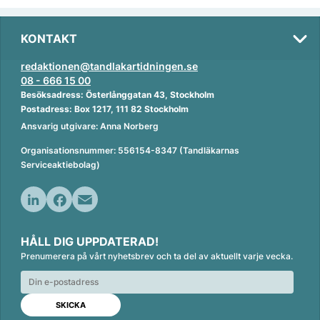
KONTAKT
redaktionen@tandlakartidningen.se
08 - 666 15 00
Besöksadress: Österlånggatan 43, Stockholm
Postadress: Box 1217, 111 82 Stockholm
Ansvarig utgivare: Anna Norberg
Organisationsnummer: 556154-8347 (Tandläkarnas
Serviceaktiebolag)
L
F
E
i
a
m
HÅLL DIG UPPDATERAD!
n
c
a
Prenumerera på vårt nyhetsbrev och ta del av aktuellt varje vecka.
k
e
i
e
b
l
d
o
I
o
n
k