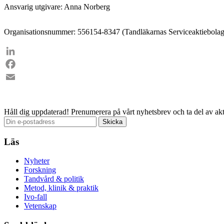
Ansvarig utgivare: Anna Norberg
Organisationsnummer: 556154-8347 (Tandläkarnas Serviceaktiebolag
LinkedIn
Facebook
Email
Håll dig uppdaterad!
Prenumerera på vårt nyhetsbrev och ta del av akt
Läs
Nyheter
Forskning
Tandvård & politik
Metod, klinik & praktik
Ivo-fall
Vetenskap