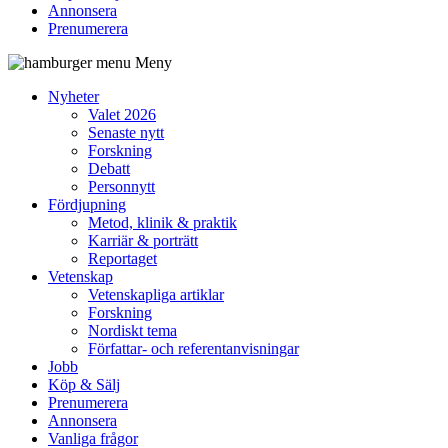
Annonsera
Prenumerera
Meny
Nyheter
Valet 2026
Senaste nytt
Forskning
Debatt
Personnytt
Fördjupning
Metod, klinik & praktik
Karriär & porträtt
Reportaget
Vetenskap
Vetenskapliga artiklar
Forskning
Nordiskt tema
Författar- och referentanvisningar
Jobb
Köp & Sälj
Prenumerera
Annonsera
Vanliga frågor