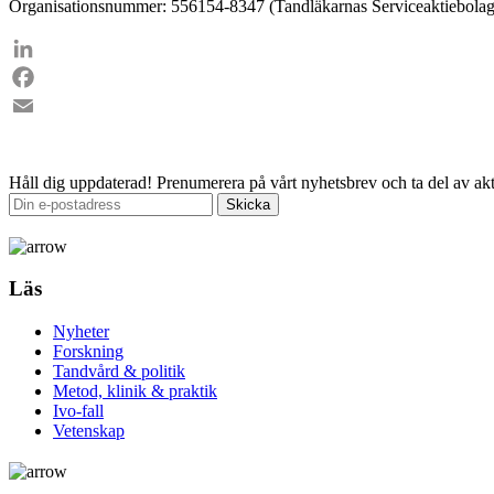
Organisationsnummer: 556154-8347 (Tandläkarnas Serviceaktiebolag
LinkedIn
Facebook
Email
Håll dig uppdaterad!
Prenumerera på vårt nyhetsbrev och ta del av akt
Läs
Nyheter
Forskning
Tandvård & politik
Metod, klinik & praktik
Ivo-fall
Vetenskap