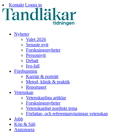
Kontakt
Logga in
Nyheter
Valet 2026
Senaste nytt
Forskningsnyheter
Personnytt
Debatt
Ivo-fall
Fördjupning
Karriär & porträtt
Metod, klinik & praktik
Reportaget
Vetenskap
Vetenskapliga artiklar
Forskningsnyheter
Vetenskapligt nordiskt tema
Författar- och referentanvisningar vetenskap
Jobb
Köp & Sälj
Annonsera