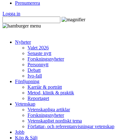
Prenumerera
Logga in
Nyheter
Valet 2026
Senaste nytt
Forskningsnyheter
Personnytt
Debatt
Ivo-fall
Fördjupning
Karriär & porträtt
Metod, klinik & praktik
Reportaget
Vetenskap
Vetenskapliga artiklar
Forskningsnyheter
Vetenskapligt nordiskt tema
Författar- och referentanvisningar vetenskap
Jobb
Köp & Sälj