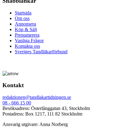
Snabblänkar
Startsida
Om oss
Annonsera
Köp & Sälj
Prenumerera
Vanliga Frågor
Kontakta oss
Sveriges Tandläkarförbund
Kontakt
redaktionen@tandlakartidningen.se
08 - 666 15 00
Besöksadress: Österlånggatan 43, Stockholm
Postadress: Box 1217, 111 82 Stockholm
Ansvarig utgivare: Anna Norberg