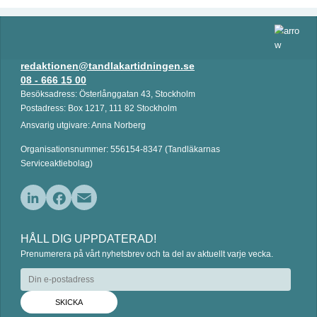
redaktionen@tandlakartidningen.se
08 - 666 15 00
Besöksadress: Österlånggatan 43, Stockholm
Postadress: Box 1217, 111 82 Stockholm
Ansvarig utgivare: Anna Norberg
Organisationsnummer: 556154-8347 (Tandläkarnas
Serviceaktiebolag)
L
F
E
i
a
m
HÅLL DIG UPPDATERAD!
n
c
a
Prenumerera på vårt nyhetsbrev och ta del av aktuellt varje vecka.
k
e
i
e
b
l
d
o
I
o
n
k