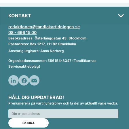
KONTAKT
redaktionen@tandlakartidningen.se
08 - 666 15 00
Besöksadress: Österlånggatan 43, Stockholm
Postadress: Box 1217, 111 82 Stockholm
Ansvarig utgivare: Anna Norberg
Organisationsnummer: 556154-8347 (Tandläkarnas
Serviceaktiebolag)
L
F
E
i
a
m
HÅLL DIG UPPDATERAD!
n
c
a
Prenumerera på vårt nyhetsbrev och ta del av aktuellt varje vecka.
k
e
i
e
b
l
d
o
I
o
n
k