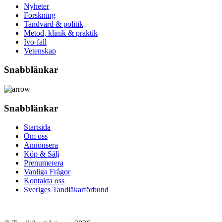
Nyheter
Forskning
Tandvård & politik
Metod, klinik & praktik
Ivo-fall
Vetenskap
Snabblänkar
Snabblänkar
Startsida
Om oss
Annonsera
Köp & Sälj
Prenumerera
Vanliga Frågor
Kontakta oss
Sveriges Tandläkarförbund