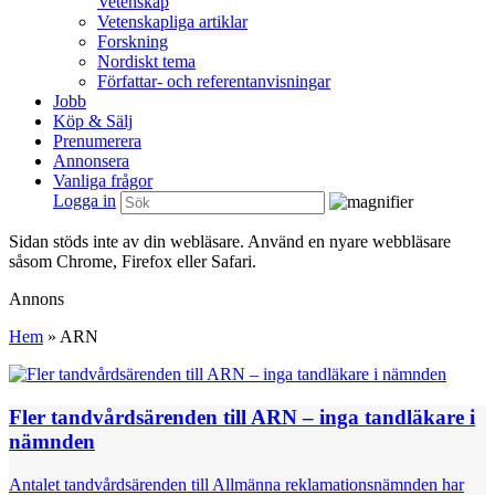
Vetenskap
Vetenskapliga artiklar
Forskning
Nordiskt tema
Författar- och referentanvisningar
Jobb
Köp & Sälj
Prenumerera
Annonsera
Vanliga frågor
Logga in
Sidan stöds inte av din webläsare. Använd en nyare webbläsare
såsom Chrome, Firefox eller Safari.
Annons
Hem
»
ARN
Fler tandvårdsärenden till ARN – inga tandläkare i
nämnden
Antalet tandvårdsärenden till Allmänna reklamationsnämnden har