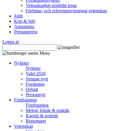
Forskningsnyheter
Vetenskapligt nordiskt tema
Författar- och referentanvisningar vetenskap
Jobb
Köp & Sälj
Annonsera
Prenumerera
Logga in
Meny
Nyheter
Nyheter
Valet 2026
Senaste nytt
Forskning
Debatt
Personnytt
Fördjupning
Fördjupning
Metod, klinik & praktik
Karriär & porträtt
Reportaget
Vetenskap